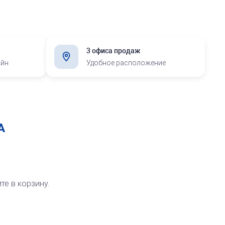
Электронные печати
3 офиса продаж
айн
Удобное расположение
А
те в корзину.