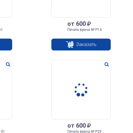
от 600
51
Печать врача № Р14
Заказать
от 600
101
Печать врача № Р29