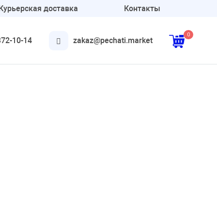
Курьерская доставка
Контакты
0
372-10-14
zakaz@pechati.market
Аксессуары
Для круглых печатей
Для штампов
Подушки и краска
Онлайн печати
Конструктор печатей и
штампов