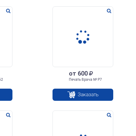
от 600
52
Печать Врача № Р7
Заказать