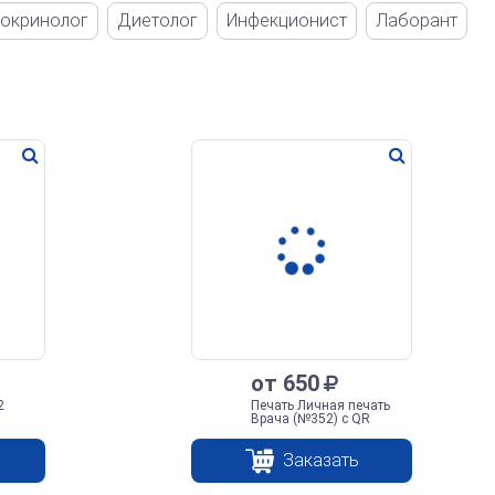
окринолог
Диетолог
Инфекционист
Лаборант
от 650
2
Печать Личная печать
Врача (№352) с QR
кодом
Заказать