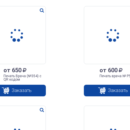
от 650
от 600
Печать Врача (№354) с
Печать врача № Р
QR кодом
Заказать
Заказать