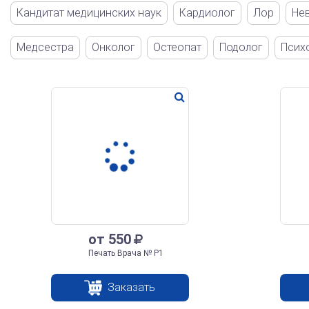
Кандитат медицинских наук
Кардиолог
Лор
Не
Медсестра
Онколог
Остеопат
Подолог
Псих
от 550
Печать Врача № Р1
Заказать