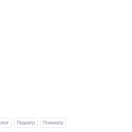
олог
Педиатр
Психиатр