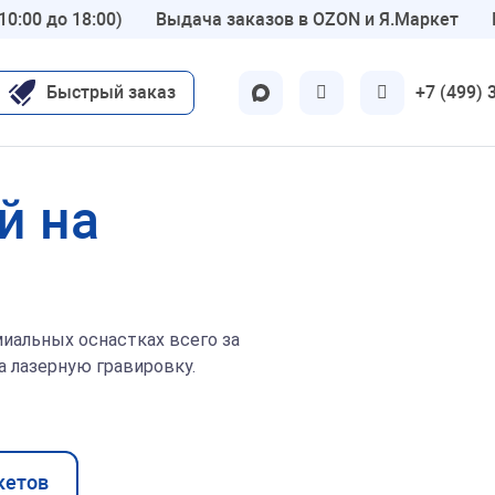
10:00 до 18:00)
Выдача заказов в OZON и Я.Маркет
Быстрый заказ
+7 (499) 
ские
Другие
й на
Для бухгалтерии
вт
ОТК
нар
Шуточные 😜
олог
Детские
иальных оснастках всего за
-гинеколог
по ГОСТу
на лазерную гравировку.
молог
Флэш печати
р
Экслибрисы
тр
Латунные
кетов
ы