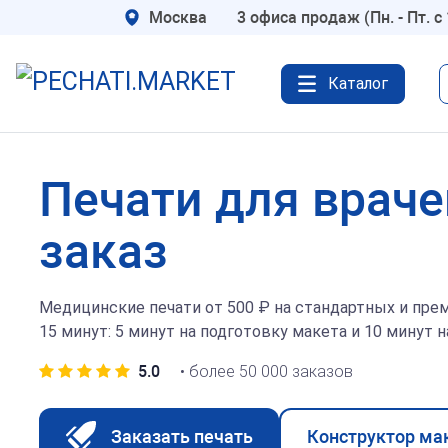
Москва
3 офиса продаж (Пн. - Пт. с 
Каталог
Для бизнеса
Медицин
Печати для враче
Печати ООО
Врач
Печати ИП
Терапе
заказ
Печати АО
Ветери
Печать Самозанятого
Стомат
Медицинские печати от 500 ₽ на стандартных и прем
Печати по оттиску
Акушер
15 минут: 5 минут на подготовку макета и 10 минут 
Штампы на заказ
Офталь
5.0
• более 50 000 заказов
Факсимиле
Педиат
Для такси
Психиа
Заказать печать
Конструктор ма
Кадастровый инженер
Штамп