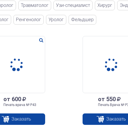
вролог
Травматолог
Узи-специалист
Хирург
Энд
олог
Ренгенолог
Уролог
Фельдшер
от 600
от 550
Печать врача № Р43
Печать Врача № Р
Заказать
Заказать