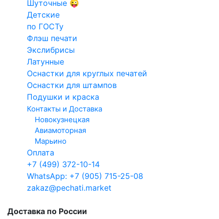
Шуточные 😜
на заказ
Конструкто
Офис продаж в Марьино
Детские
Факсимиле
печатей и
Москва, Новочеркасский бульвар, 43
по ГОСТу
Для такси
штампов
схема проезда
Флэш печати
Кадастровый
+7 (499) 372-10-14 доб. 11
Экслибрисы
Электронн
marino@pechati.market
Латунные
инженер
печати
Оснастки для круглых печатей
Арб.
Оснастки для штампов
управляющий
Подушки и краска
Доставка
Контакты и Доставка
Новокузнецкая
Доставка по Москве и МО
Авиамоторная
Марьино
Доставка к любой станции метро -
350
Оплата
Доставка к станции МЦК -
450
+7 (499) 372-10-14
Доставка по адресу в пределах МКАД -
450
WhatsApp: +7 (905) 715-25-08
Доставка за пределы МКАД -
от 850
zakaz@pechati.market
(зависит от удаленности по согласованию)
Доставка по России