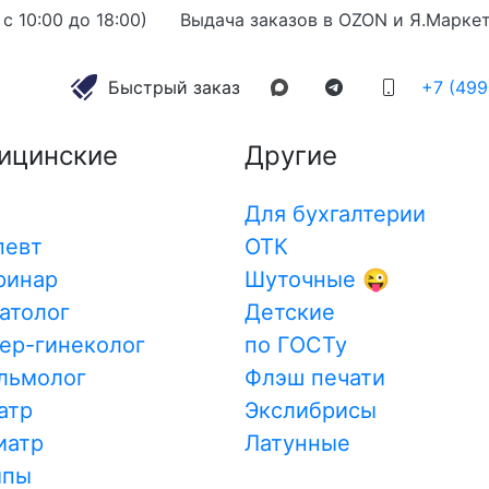
с 10:00 до 18:00)
Выдача заказов в OZON и Я.Марке
рача Травматолога
алог
Быстрый заказ
+7 (499
ицинские
Другие
Для бухгалтерии
певт
ОТК
ринар
Шуточные 😜
атолог
Детские
ер-гинеколог
по ГОСТу
льмолог
Флэш печати
атр
Экслибрисы
иатр
Латунные
мпы