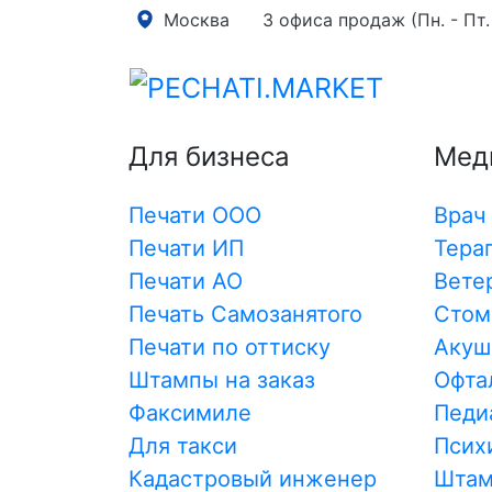
Москва
3 офиса продаж (Пн. - Пт. 
Главная
→
Печати Врача
→
Травматолог
Заказ печати В
Кат
Для бизнеса
Мед
Печати ООО
Врач
Печати ИП
Тера
Печати АО
Вете
Печать Самозанятого
Стом
Печати по оттиску
Акуш
Штампы на заказ
от 600
Офта
Факсимиле
Педи
Печать врача № Р116
Для такси
Псих
Заказать
Кадастровый инженер
Шта