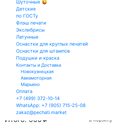
Шуточные 😜
на заказ
Конструкто
Введите данные для макета
Детские
Факсимиле
печатей и
по ГОСТу
Для такси
штампов
Флэш печати
Кадастровый
Экслибрисы
Электронн
Латунные
инженер
печати
Оснастки для круглых печатей
Арб.
Выбор технологии изготовления клише
Оснастки для штампов
управляющий
Подушки и краска
Клише из полимера
Клише из резины
Контакты и Доставка
гарантия 1 год
гарантия 3 года
Новокузнецкая
Авиамоторная
Сроки изготовления
Марьино
Оплата
Сегодня
10.08.2026
+7 (499) 372-10-14
После 11:00
После 13:00
WhatsApp: +7 (905) 715-25-08
zakaz@pechati.market
Итого:
600
В корзину