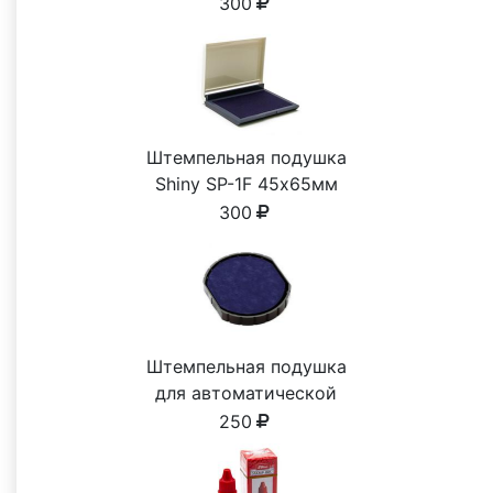
СИНЯЯ 28ml
300
Штемпельная подушка
Shiny SP-1F 45х65мм
300
Штемпельная подушка
для автоматической
печати
250