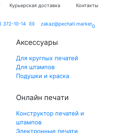
т
Курьерская доставка
Контакты
71 с медицинскими
) 372-10-14
zakaz@pechati.market
0
Аксессуары
Для круглых печатей
Для штампов
Подушки и краска
Онлайн печати
Все
Конструктор печатей и
 макета
штампов
рукторе
Электронные печати