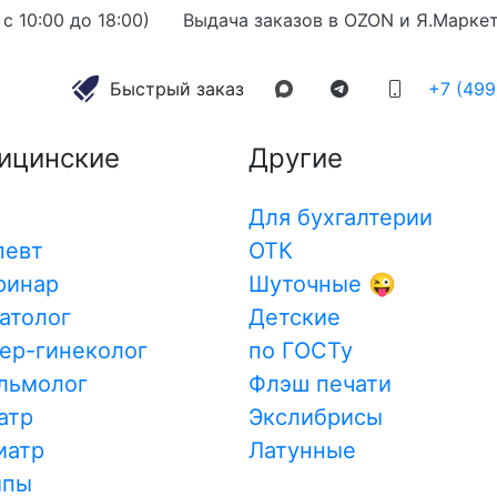
с 10:00 до 18:00)
Выдача заказов в OZON и Я.Марке
71
Печать врача №3
алог
Быстрый заказ
+7 (499
инструментами
ицинские
Другие
тикой идеально
еждений. На ней
Смотреть видео
м медицинских
Для бухгалтерии
ионализм обладателя.
певт
ОТК
ия различных
ринар
Шуточные 😜
ругих официальных
атолог
Детские
рументом для врачей.
ер-гинеколог
по ГОСТу
ечать
льмолог
Флэш печати
ех специальностей,
атр
Экслибрисы
Введите данные для
ентрах. Она позволяет
иатр
Латунные
Редактировать макет в конст
нские документы,
мпы
идавая