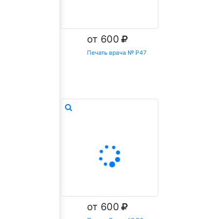
от 600
Печать врача № Р47
Заказать
от 600