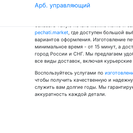
Арб. управляющий
профессиональный вид. Благодаря уника
подчеркивает индивидуальность и стату
Заказать такую печать можно легко и бы
pechati.market
, где доступен большой вы
вариантов оформления. Изготовление пе
минимальное время - от 15 минут, а до
город России и СНГ. Мы предлагаем удо
все виды доставок, включая курьерские 
Воспользуйтесь услугами по
изготовлен
чтобы получить качественную и надежну
служить вам долгие годы. Мы гарантиру
аккуратность каждой детали.