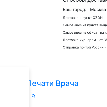
Ваш город:
Москва
Доставка в пункт
OZON
Самовывоз из пункта выд
Самовывоз из офиса
на к
Доставка курьером -
от 3
Отправка почтой России -
Р
тегории
Печати Врача
ерите похожий.
аза.