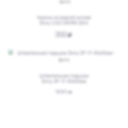
Заказать
Краска на водной основе
Shiny S-63 СИНЯЯ 28ml
300
Штемпельная подушка
Shiny SP-1F 45х65мм
от 550
Печать Врача № Р2
300
Заказать