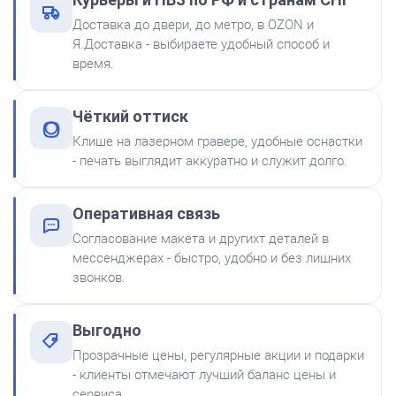
Shiny SP-2F 88х57мм
Доставка до двери, до метро, в OZON и
500
Я.Доставка - выбираете удобный способ и
время.
от 600
Печать Врача № Р7
Чёткий оттиск
Заказать
Клише на лазерном гравере, удобные оснастки
- печать выглядит аккуратно и служит долго.
Краска на водной основе
Shiny S-61 ЧЕРНАЯ 28ml
300
Оперативная связь
Согласование макета и другихт деталей в
мессенджерах - быстро, удобно и без лишних
звонков.
Выгодно
Краска на водной основе
Прозрачные цены, регулярные акции и подарки
Shiny S-65 ЗЕЛЕНАЯ 28ml
от 600
- клиенты отмечают лучший баланс цены и
Печать врача № Р47
сервиса.