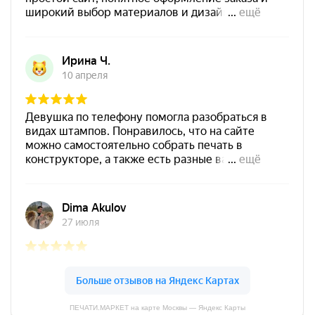
Штемпельная подушка
Shiny SP-4F 178х128мм
1800
от 600
Печать врача № Р53
Заказать
Спиртовая краска NORIS
25 мл
800
ПЕЧАТИ.МАРКЕТ на карте Москвы — Яндекс Карты