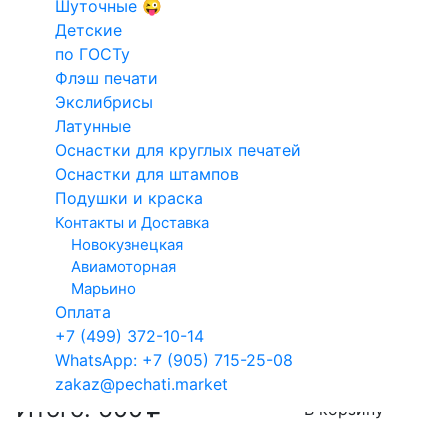
Шуточные 😜
на заказ
Конструкто
Введите данные для макета
Детские
Факсимиле
печатей и
по ГОСТу
Для такси
штампов
Флэш печати
Кадастровый
Экслибрисы
Электронн
Латунные
инженер
печати
Оснастки для круглых печатей
Арб.
Выбор технологии изготовления клише
Оснастки для штампов
управляющий
Подушки и краска
Клише из полимера
Клише из резины
Контакты и Доставка
гарантия 1 год
гарантия 3 года
Новокузнецкая
Авиамоторная
Сроки изготовления
Марьино
Оплата
10
.08.2026
11.08.2026
+7 (499) 372-10-14
После 11:00
После 11:00
WhatsApp: +7 (905) 715-25-08
zakaz@pechati.market
Итого:
600
В корзину