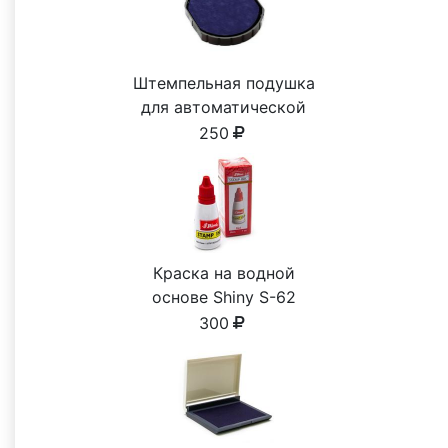
Штемпельная подушка
для автоматической
печати
250
Краска на водной
основе Shiny S-62
КРАСНАЯ 28ml
300