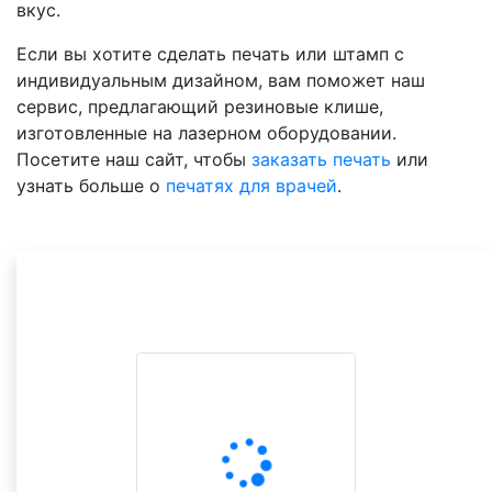
вкус.
Если вы хотите сделать печать или штамп с
индивидуальным дизайном, вам поможет наш
сервис, предлагающий резиновые клише,
изготовленные на лазерном оборудовании.
Посетите наш сайт, чтобы
заказать печать
или
узнать больше о
печатях для врачей
.
Другие товары в
категории
Печати Врача
ВСЕ ВАРИАНТЫ НА ВЫБОР
Сравните оттиск с вашей печатью и выберите
похожий.
Цена подставится в форму заказа.