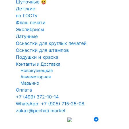
Шуточные 😜
на заказ
Заказать
Заказать
Конструкто
Детские
Факсимиле
печатей и
по ГОСТу
Для такси
штампов
Другие печати для
Флэш печати
Кадастровый
Экслибрисы
Электронн
Врачей
Латунные
инженер
печати
Оснастки для круглых печатей
Арб.
Оснастки для штампов
ЗАГРУЗИТЬ ВЕСЬ КАТАЛОГ
(368 шт.)
управляющий
Подушки и краска
Контакты и Доставка
Новокузнецкая
Авиамоторная
Марьино
Оплата
+7 (499) 372-10-14
WhatsApp: +7 (905) 715-25-08
zakaz@pechati.market