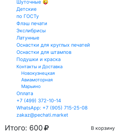
Шуточные 😜
на заказ
Конструкто
Детские
Факсимиле
печатей и
Введите данные для макета
по ГОСТу
Для такси
штампов
Флэш печати
Кадастровый
Экслибрисы
Электронн
Латунные
инженер
печати
Оснастки для круглых печатей
Арб.
Оснастки для штампов
Выбор технологии изготовления клише
управляющий
Подушки и краска
Клише из полимера
Клише из резины
Контакты и Доставка
Новокузнецкая
гарантия 1 год
гарантия 3 года
Авиамоторная
Марьино
Сроки изготовления
Оплата
10
.08.2026
11.08.2026
+7 (499) 372-10-14
WhatsApp: +7 (905) 715-25-08
После 11:00
После 11:00
zakaz@pechati.market
Итого:
600
В корзину