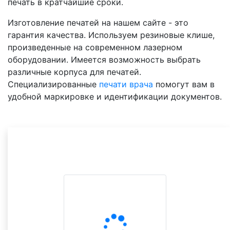
печать в кратчайшие сроки.
Изготовление печатей на нашем сайте - это
гарантия качества. Используем резиновые клише,
произведенные на современном лазерном
оборудовании. Имеется возможность выбрать
различные корпуса для печатей.
Специализированные
печати врача
помогут вам в
удобной маркировке и идентификации документов.
Другие товары в
категории
Эндокринолог
ВСЕ ВАРИАНТЫ НА ВЫБОР
Сравните оттиск с вашей печатью и выберите
похожий.
Цена подставится в форму заказа.