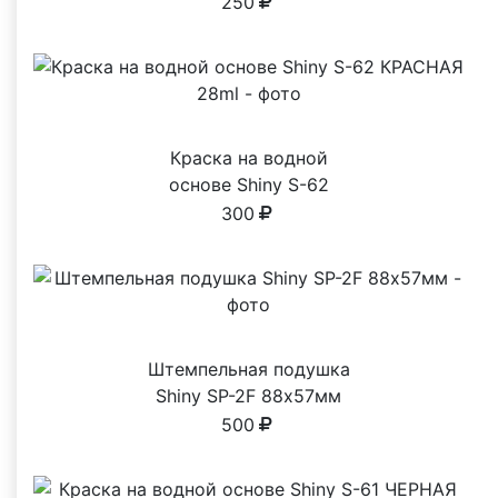
печати
250
Краска на водной
основе Shiny S-62
КРАСНАЯ 28ml
300
Штемпельная подушка
Shiny SP-2F 88х57мм
500