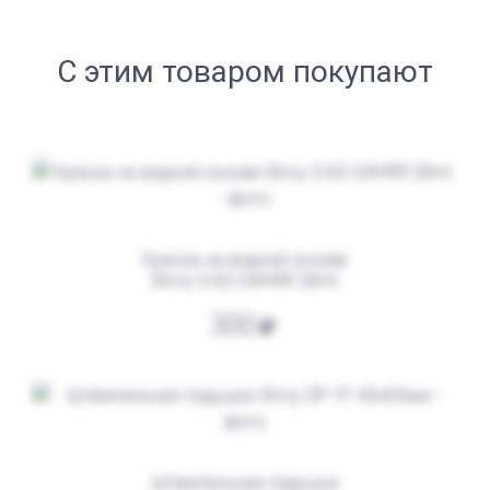
С этим товаром покупают
от 550
Печать ООО № Р19
Заказать
Краска на водной основе
Shiny S-63 СИНЯЯ 28ml
300
Штемпельная подушка