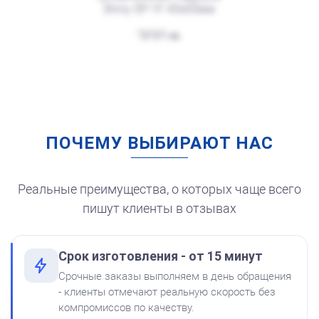
Shiny SP-1F 45х65мм
от 600
Печать ООО № Р22
300
Заказать
ПОЧЕМУ ВЫБИРАЮТ НАС
Штемпельная подушка
для автоматической
печати
250
Реальные преимущества, о которых чаще всего
пишут клиенты в отзывах
Срок изготовления - от 15 минут
от 550
Печать ООО № Р87
Срочные заказы выполняем в день обращения
Краска на водной основе
- клиенты отмечают реальную скорость без
Shiny S-62 КРАСНАЯ 28ml
Заказать
компромиссов по качеству.