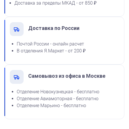
Доставка за пределы МКАД - от 850 ₽
флюоресцентная 25 мл
1100
Доставка по России
от 600
Почтой России - онлайн расчет
Печать ООО № Р88
В отделения Я.Маркет - от 200 ₽
Заказать
Самовывоз из офиса в Москве
Отделение Новокузнецкая - бесплатно
Отделение Авиамоторная - бесплатно
Отделение Марьино - бесплатно