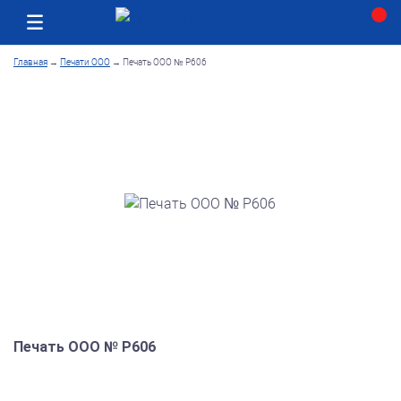
Москва
Как получить заказ
Главная
→
Печати ООО
→
Печать ООО № Р606
Печать ООО № Р606