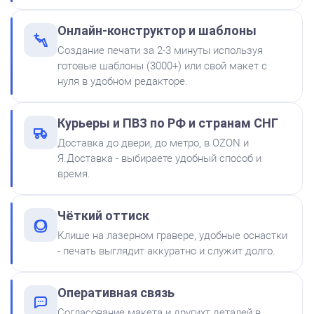
300
Онлайн-конструктор и шаблоны
Создание печати за 2-3 минуты используя
готовые шаблоны (3000+) или свой макет с
нуля в удобном редакторе.
Штемпельная подушка
Курьеры и ПВЗ по РФ и странам СНГ
Shiny SP-2F 88х57мм
Доставка до двери, до метро, в OZON и
500
Я.Доставка - выбираете удобный способ и
время.
от 600
Печать ООО № Р2
Чёткий оттиск
Заказать
Клише на лазерном гравере, удобные оснастки
- печать выглядит аккуратно и служит долго.
Краска на водной основе
Shiny S-61 ЧЕРНАЯ 28ml
300
Оперативная связь
Согласование макета и другихт деталей в