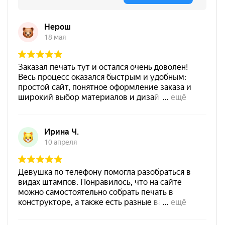
от 600
Печать ООО № Р6
Штемпельная подушка
Заказать
Shiny SP-3F 110х70мм
700
Штемпельная подушка
Shiny SP-4F 178х128мм
1800
от 550
Печать ООО № Р103
Заказать