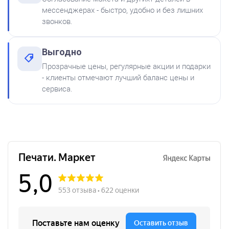
мессенджерах - быстро, удобно и без лишних
звонков.
Выгодно
Краска на водной основе
Прозрачные цены, регулярные акции и подарки
Shiny S-65 ЗЕЛЕНАЯ 28ml
от 600
- клиенты отмечают лучший баланс цены и
Печать ООО № Р74
300
сервиса.
Заказать
Краска на водной основе
Shiny S-64 ФИОЛЕТОВАЯ
28ml
300