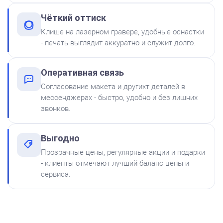
Чёткий оттиск
Заказать
Клише на лазерном гравере, удобные оснастки
- печать выглядит аккуратно и служит долго.
Краска на водной основе
Shiny S-61 ЧЕРНАЯ 28ml
300
Оперативная связь
Согласование макета и другихт деталей в
мессенджерах - быстро, удобно и без лишних
звонков.
Выгодно
Краска на водной основе
Прозрачные цены, регулярные акции и подарки
Shiny S-65 ЗЕЛЕНАЯ 28ml
от 600
- клиенты отмечают лучший баланс цены и
Печать ООО № Р74
300
сервиса.
Заказать