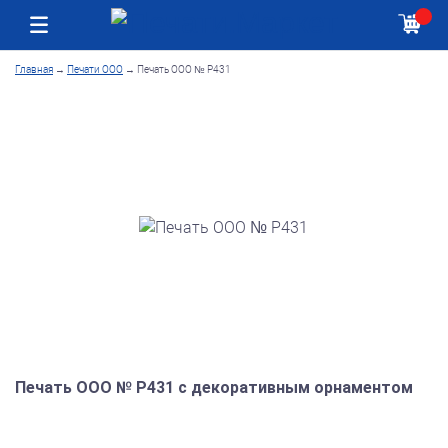
Москва
Как получить заказ
Главная
→
Печати ООО
→
Печать ООО № Р431
Печать ООО № Р431 с декоративным орнаментом