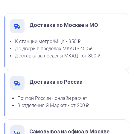
1600
Заказать
Доставка по Москве и МО
К станции метро/МЦК - 350 ₽
До двери в пределах МКАД - 450 ₽
Спиртовая краска NORIS
Доставка за пределы МКАД - от 850 ₽
флюоресцентная 25 мл
1100
Доставка по России
от 600
Почтой России - онлайн расчет
Печать ООО № Р88
В отделения Я.Маркет - от 200 ₽
Заказать
Самовывоз из офиса в Москве