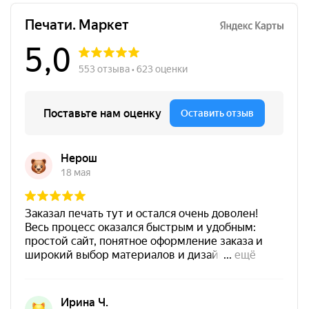
Краска на водной основе
Shiny S-64 ФИОЛЕТОВАЯ
28ml
300
от 600
Печать ООО № Р6
Штемпельная подушка
Заказать
Shiny SP-3F 110х70мм
700