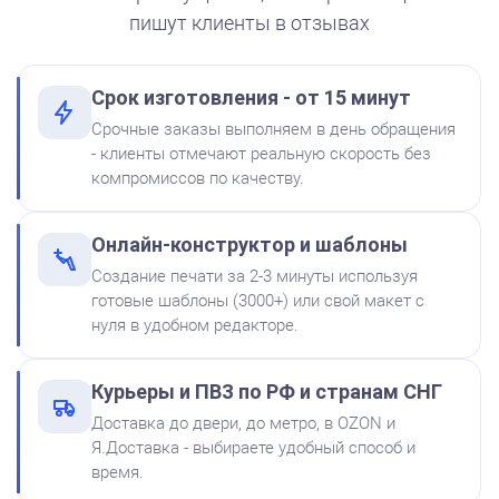
пишут клиенты в отзывах
Срок изготовления - от 15 минут
от 550
Печать ООО № Р87
Срочные заказы выполняем в день обращения
Краска на водной основе
- клиенты отмечают реальную скорость без
Shiny S-62 КРАСНАЯ 28ml
Заказать
компромиссов по качеству.
300
Онлайн-конструктор и шаблоны
Создание печати за 2-3 минуты используя
готовые шаблоны (3000+) или свой макет с
нуля в удобном редакторе.
Штемпельная подушка
Курьеры и ПВЗ по РФ и странам СНГ
Shiny SP-2F 88х57мм
Доставка до двери, до метро, в OZON и
500
Я.Доставка - выбираете удобный способ и
время.
от 600
Печать ООО № Р2