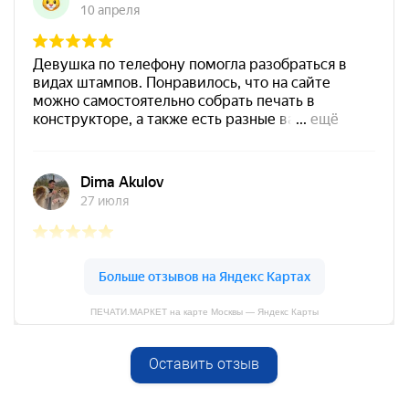
Штемпельная подушка
Shiny SP-4F 178х128мм
1800
от 550
Печать ООО № Р103
Заказать
Спиртовая краска NORIS
25 мл
800
ПЕЧАТИ.МАРКЕТ на карте Москвы — Яндекс Карты
Оставить отзыв
Спиртовая краска NORIS
от 600
50 мл
Печать ООО № Р180