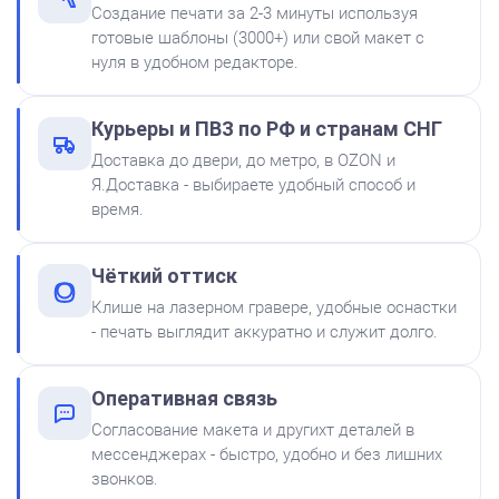
Создание печати за 2-3 минуты используя
готовые шаблоны (3000+) или свой макет с
нуля в удобном редакторе.
Штемпельная подушка
Курьеры и ПВЗ по РФ и странам СНГ
Shiny SP-2F 88х57мм
Доставка до двери, до метро, в OZON и
500
Я.Доставка - выбираете удобный способ и
время.
от 600
Печать ООО № Р2
Чёткий оттиск
Заказать
Клише на лазерном гравере, удобные оснастки
- печать выглядит аккуратно и служит долго.
Краска на водной основе
Shiny S-61 ЧЕРНАЯ 28ml
300
Оперативная связь
Согласование макета и другихт деталей в
мессенджерах - быстро, удобно и без лишних
звонков.