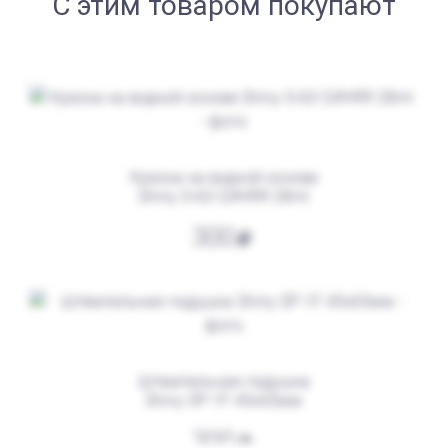
С этим товаром покупают
от 550
Печать ООО № Р19
Заказать
Краска на водной основе
Shiny S-63 СИНЯЯ 28ml
300
Штемпельная подушка
Shiny SP-1F 45х65мм
от 600
Печать ООО № Р22
300