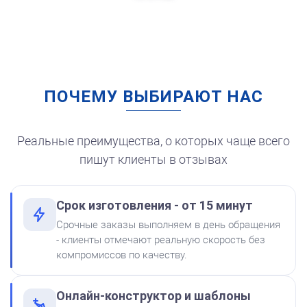
Заказать
ПОЧЕМУ ВЫБИРАЮТ НАС
Штемпельная подушка
для автоматической
печати
250
Реальные преимущества, о которых чаще всего
пишут клиенты в отзывах
Срок изготовления - от 15 минут
от 550
Печать ООО № Р87
Срочные заказы выполняем в день обращения
Краска на водной основе
- клиенты отмечают реальную скорость без
Shiny S-62 КРАСНАЯ 28ml
Заказать
компромиссов по качеству.
300
Онлайн-конструктор и шаблоны