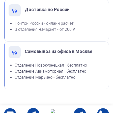
Доставка по России
от 600
Почтой России - онлайн расчет
Печать ООО № Р88
В отделения Я.Маркет - от 200 ₽
Заказать
Самовывоз из офиса в Москве
Отделение Новокузнецкая - бесплатно
Отделение Авиамоторная - бесплатно
Отделение Марьино - бесплатно
от 600
Печать ООО № Р4