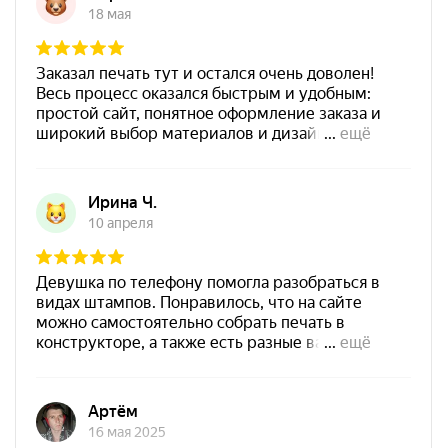
Штемпельная подушка
Заказать
Shiny SP-3F 110х70мм
700
Штемпельная подушка
Shiny SP-4F 178х128мм
1800
от 550
Печать ООО № Р103
Заказать
Спиртовая краска NORIS
25 мл