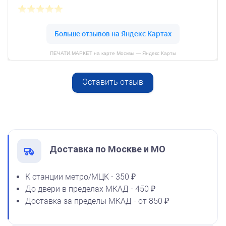
800
ПЕЧАТИ.МАРКЕТ на карте Москвы — Яндекс Карты
Оставить отзыв
Спиртовая краска NORIS
от 600
50 мл
Печать ООО № Р180
1600
Заказать
Доставка по Москве и МО
К станции метро/МЦК - 350 ₽
До двери в пределах МКАД - 450 ₽
Спиртовая краска NORIS
Доставка за пределы МКАД - от 850 ₽
флюоресцентная 25 мл
1100