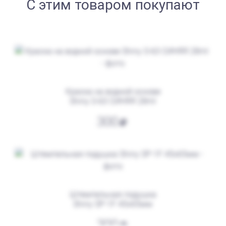
С этим товаром покупают
от 550
Печать ООО № Р19
Заказать
Краска на водной основе
Shiny S-63 СИНЯЯ 28ml
300
Штемпельная подушка
Shiny SP-1F 45х65мм
от 600
Печать ООО № Р22
300