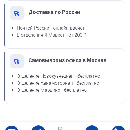
1100
Доставка по России
от 600
Почтой России - онлайн расчет
Печать ООО № Р4
В отделения Я.Маркет - от 200 ₽
Заказать
Самовывоз из офиса в Москве
Отделение Новокузнецкая - бесплатно
Отделение Авиамоторная - бесплатно
Отделение Марьино - бесплатно
от 600
Печать ООО № Р167