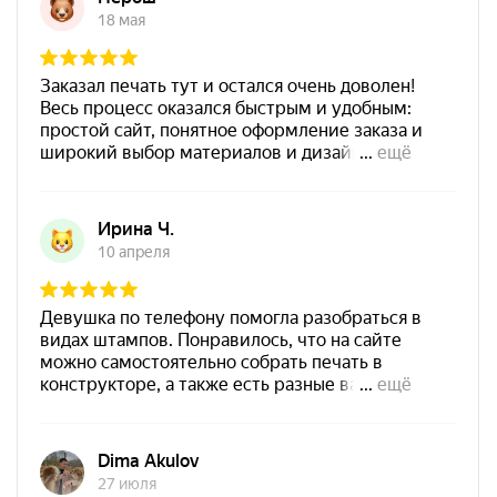
Штемпельная подушка
Заказать
Shiny SP-3F 110х70мм
700
Штемпельная подушка
Shiny SP-4F 178х128мм
1800
от 550
Печать ООО № Р103
Заказать
Спиртовая краска NORIS