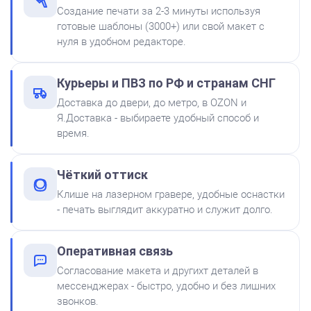
Создание печати за 2-3 минуты используя
готовые шаблоны (3000+) или свой макет с
нуля в удобном редакторе.
Штемпельная подушка
Курьеры и ПВЗ по РФ и странам СНГ
Shiny SP-2F 88х57мм
Доставка до двери, до метро, в OZON и
500
Я.Доставка - выбираете удобный способ и
время.
от 600
Печать ООО № Р2
Чёткий оттиск
Заказать
Клише на лазерном гравере, удобные оснастки
- печать выглядит аккуратно и служит долго.
Краска на водной основе
Shiny S-61 ЧЕРНАЯ 28ml
300
Оперативная связь
Согласование макета и другихт деталей в
мессенджерах - быстро, удобно и без лишних
звонков.