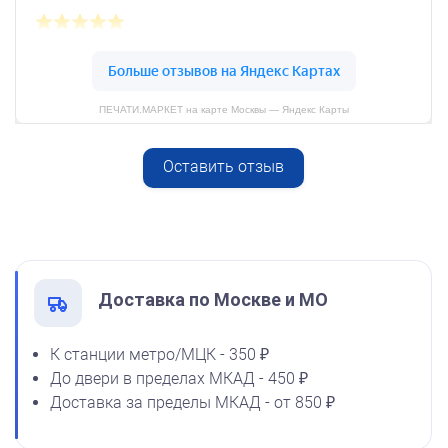
25 мл
800
ПЕЧАТИ.МАРКЕТ на карте Москвы — Яндекс Карты
Оставить отзыв
Спиртовая краска NORIS
от 600
50 мл
Печать ООО № Р88
1600
Заказать
Доставка по Москве и МО
К станции метро/МЦК - 350 ₽
До двери в пределах МКАД - 450 ₽
Спиртовая краска NORIS
Доставка за пределы МКАД - от 850 ₽
флюоресцентная 25 мл