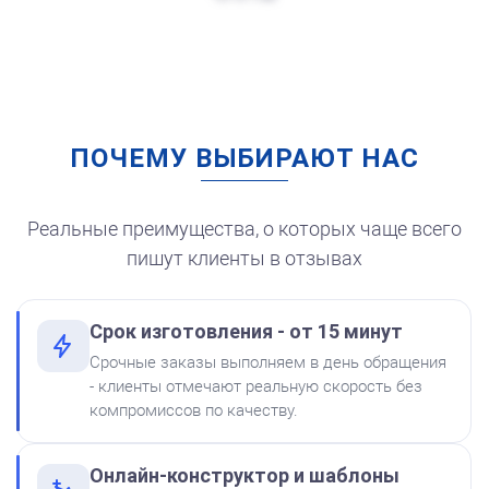
Заказать
ПОЧЕМУ ВЫБИРАЮТ НАС
Штемпельная подушка
для автоматической
печати
250
Реальные преимущества, о которых чаще всего
пишут клиенты в отзывах
Срок изготовления - от 15 минут
от 550
Печать ООО № Р87
Срочные заказы выполняем в день обращения
Краска на водной основе
- клиенты отмечают реальную скорость без
Shiny S-62 КРАСНАЯ 28ml
Заказать
компромиссов по качеству.
300
Онлайн-конструктор и шаблоны