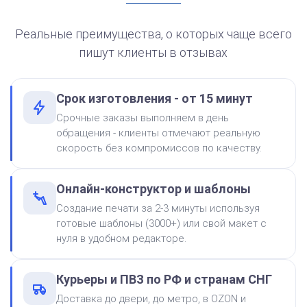
автоматической печати
250
Реальные преимущества, о которых чаще всего
пишут клиенты в отзывах
Срок изготовления - от 15 минут
от 550
Печать ООО № Р87
Срочные заказы выполняем в день
Краска на водной основе
обращения - клиенты отмечают реальную
Shiny S-62 КРАСНАЯ 28ml
Заказать
скорость без компромиссов по качеству.
300
Онлайн-конструктор и шаблоны
Создание печати за 2-3 минуты используя
готовые шаблоны (3000+) или свой макет с
нуля в удобном редакторе.
Штемпельная подушка
Курьеры и ПВЗ по РФ и странам СНГ
Shiny SP-2F 88х57мм
Доставка до двери, до метро, в OZON и