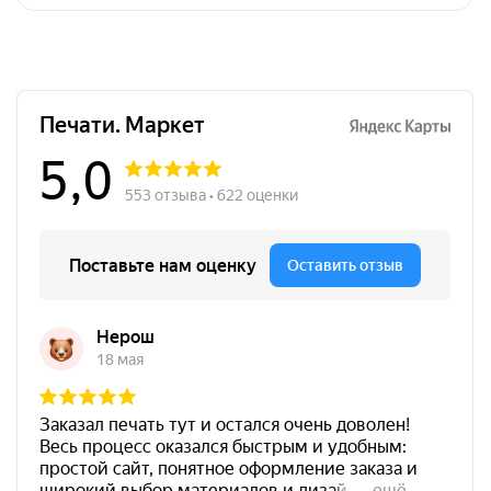
Краска на водной основе
Shiny S-64 ФИОЛЕТОВАЯ
28ml
300
от 600
Печать ООО № Р6
Штемпельная подушка
Заказать
Shiny SP-3F 110х70мм
700