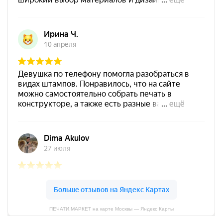
Штемпельная подушка
Shiny SP-4F 178х128мм
1800
от 550
Печать ООО № Р103
Заказать
Спиртовая краска NORIS
25 мл
800
ПЕЧАТИ.МАРКЕТ на карте Москвы — Яндекс Карты