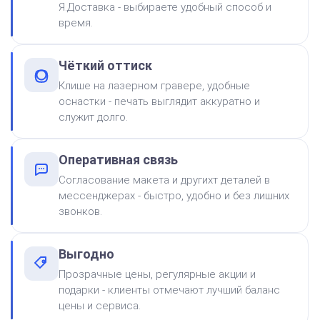
500
Я.Доставка - выбираете удобный способ и
время.
от 600
Печать ООО № Р2
Чёткий оттиск
Заказать
Клише на лазерном гравере, удобные
оснастки - печать выглядит аккуратно и
Краска на водной основе
служит долго.
Shiny S-61 ЧЕРНАЯ 28ml
300
Оперативная связь
Согласование макета и другихт деталей в
мессенджерах - быстро, удобно и без лишних
звонков.
Краска на водной основе
Выгодно
Shiny S-65 ЗЕЛЕНАЯ 28ml
от 600
Прозрачные цены, регулярные акции и
Печать ООО № Р74
300
подарки - клиенты отмечают лучший баланс
цены и сервиса.
Заказать