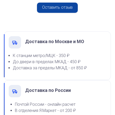
Спиртовая краска NORIS
Оставить отзыв
от 600
50 мл
Печать ООО № Р180
1600
Заказать
Доставка по Москве и МО
К станции метро/МЦК - 350 ₽
Спиртовая краска NORIS
До двери в пределах МКАД - 450 ₽
флюоресцентная 25 мл
Доставка за пределы МКАД - от 850 ₽
1100
Доставка по России
от 600
Печать ООО № Р88
Почтой России - онлайн расчет
В отделения Я.Маркет - от 200 ₽
Заказать