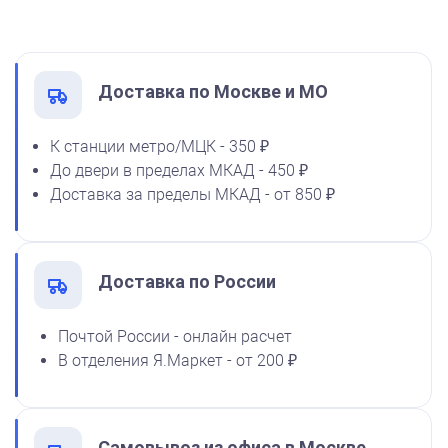
Печать ООО № Р88
1600
Заказать
Доставка по Москве и МО
К станции метро/МЦК - 350 ₽
До двери в пределах МКАД - 450 ₽
Спиртовая краска NORIS
Доставка за пределы МКАД - от 850 ₽
флюоресцентная 25 мл
1100
Доставка по России
от 600
Почтой России - онлайн расчет
Печать ООО № Р4
В отделения Я.Маркет - от 200 ₽
Заказать
Самовывоз из офиса в Москве