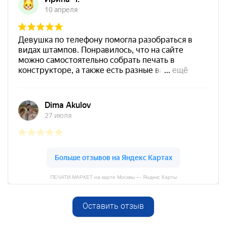
Штемпельная подушка
Shiny SP-4F 178х128мм
1800
от 600
Печать ООО № Р180
Заказать
Спиртовая краска NORIS
25 мл
800
ПЕЧАТИ.МАРКЕТ на карте Москвы — Яндекс Карты
Оставить отзыв
Спиртовая краска NORIS
от 600
50 мл