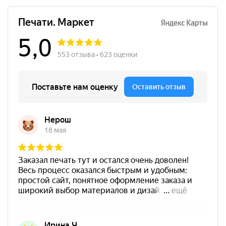
Краска на водной основе
Shiny S-64 ФИОЛЕТОВАЯ
28ml
300
от 600
Печать ООО № Р6
Штемпельная подушка
Заказать
Shiny SP-3F 110х70мм
700