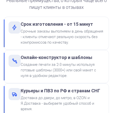
Реальные преимущества, о которых чаще всего
пишут клиенты в отзывах
Срок изготовления - от 15 минут
от 550
Печать ООО № Р87
Срочные заказы выполняем в день обращения
Краска на водной основе
- клиенты отмечают реальную скорость без
Shiny S-62 КРАСНАЯ 28ml
Заказать
компромиссов по качеству.
300
Онлайн-конструктор и шаблоны
Создание печати за 2-3 минуты используя
готовые шаблоны (3000+) или свой макет с
нуля в удобном редакторе.
Штемпельная подушка
Курьеры и ПВЗ по РФ и странам СНГ
Shiny SP-2F 88х57мм
Доставка до двери, до метро, в OZON и
500
Я.Доставка - выбираете удобный способ и
время.
от 600