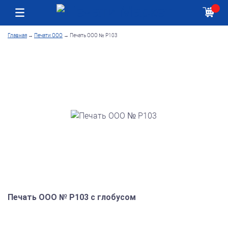
Москва
Как получить заказ
Главная
→
Печати ООО
→
Печать ООО № Р103
Печать ООО № Р103 с глобусом