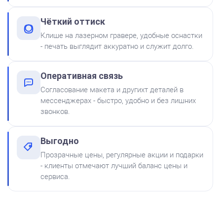
Печать ООО № Р2
Чёткий оттиск
Заказать
Клише на лазерном гравере, удобные оснастки
- печать выглядит аккуратно и служит долго.
Краска на водной основе
Shiny S-61 ЧЕРНАЯ 28ml
300
Оперативная связь
Согласование макета и другихт деталей в
мессенджерах - быстро, удобно и без лишних
звонков.
Выгодно
Краска на водной основе
Прозрачные цены, регулярные акции и подарки
Shiny S-65 ЗЕЛЕНАЯ 28ml
от 600
- клиенты отмечают лучший баланс цены и
Печать ООО № Р74
300
сервиса.
Заказать