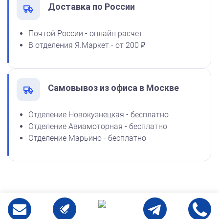
Доставка по России
от 600
Почтой России - онлайн расчет
Печать ИП № Р135
В отделения Я.Маркет - от 200 ₽
Заказать
Самовывоз из офиса в Москве
Отделение Новокузнецкая - бесплатно
Отделение Авиамоторная - бесплатно
Отделение Марьино - бесплатно
от 550
Печать ИП № Р78