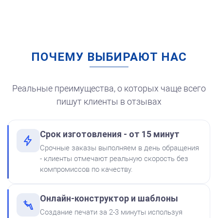
Заказать
ПОЧЕМУ ВЫБИРАЮТ НАС
Штемпельная подушка
для автоматической
печати
250
Реальные преимущества, о которых чаще всего
пишут клиенты в отзывах
Срок изготовления - от 15 минут
от 550
Печать ИП № Р56
Срочные заказы выполняем в день обращения
Краска на водной основе
- клиенты отмечают реальную скорость без
Shiny S-62 КРАСНАЯ 28ml
Заказать
компромиссов по качеству.
300
Онлайн-конструктор и шаблоны
Создание печати за 2-3 минуты используя