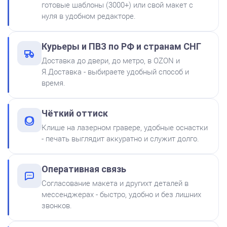
готовые шаблоны (3000+) или свой макет с
нуля в удобном редакторе.
Штемпельная подушка
Курьеры и ПВЗ по РФ и странам СНГ
Shiny SP-2F 88х57мм
Доставка до двери, до метро, в OZON и
500
Я.Доставка - выбираете удобный способ и
время.
от 600
Печать ИП № Р57
Чёткий оттиск
Заказать
Клише на лазерном гравере, удобные оснастки
- печать выглядит аккуратно и служит долго.
Краска на водной основе
Shiny S-61 ЧЕРНАЯ 28ml
300
Оперативная связь
Согласование макета и другихт деталей в
мессенджерах - быстро, удобно и без лишних
звонков.