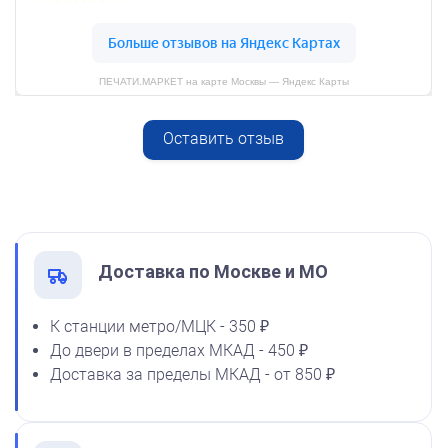
800
ПЕЧАТИ.МАРКЕТ на карте Москвы — Яндекс Карты
Оставить отзыв
Спиртовая краска NORIS
от 600
50 мл
Печать ИП № Р93
1600
Заказать
Доставка по Москве и МО
К станции метро/МЦК - 350 ₽
До двери в пределах МКАД - 450 ₽
Спиртовая краска NORIS
Доставка за пределы МКАД - от 850 ₽
флюоресцентная 25 мл
1100