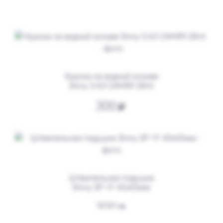
от 600
Печать ИП № Р31
Заказать
Краска на водной основе
Shiny S-63 СИНЯЯ 28ml
300
Штемпельная подушка
Shiny SP-1F 45х65мм
от 550
Печать ИП № Р85
300