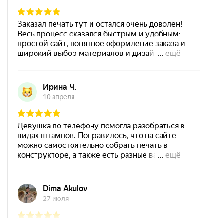
Заказать
Shiny SP-3F 110х70мм
700
Штемпельная подушка
Shiny SP-4F 178х128мм
1800
от 550
Печать ИП № Р69
Заказать
Спиртовая краска NORIS
25 мл