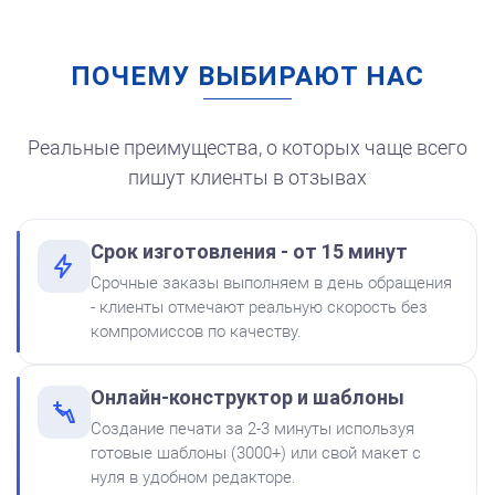
ПОЧЕМУ ВЫБИРАЮТ НАС
Штемпельная подушка
для автоматической
печати
250
Реальные преимущества, о которых чаще всего
пишут клиенты в отзывах
Срок изготовления - от 15 минут
от 550
Печать ИП № Р56
Срочные заказы выполняем в день обращения
Краска на водной основе
- клиенты отмечают реальную скорость без
Shiny S-62 КРАСНАЯ 28ml
Заказать
компромиссов по качеству.
300
Онлайн-конструктор и шаблоны
Создание печати за 2-3 минуты используя
готовые шаблоны (3000+) или свой макет с
нуля в удобном редакторе.