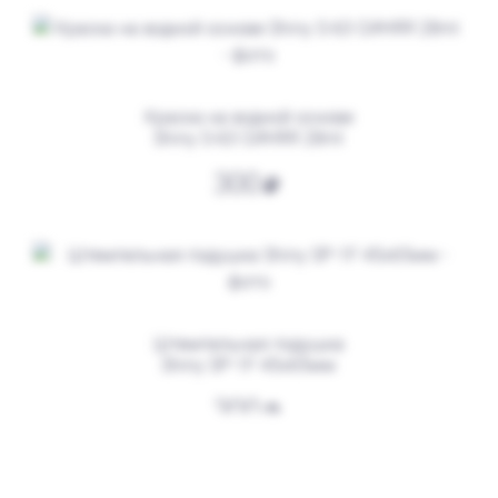
от 600
Печать ИП № Р31
Заказать
Краска на водной основе
Shiny S-63 СИНЯЯ 28ml
300
Штемпельная подушка
Shiny SP-1F 45х65мм
от 550
Печать ИП № Р85
300
Заказать