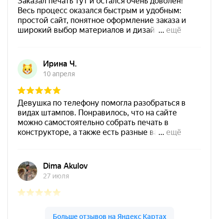
700
Штемпельная подушка
Shiny SP-4F 178х128мм
1800
от 550
Печать ИП № Р69
Заказать
Спиртовая краска NORIS
25 мл
800