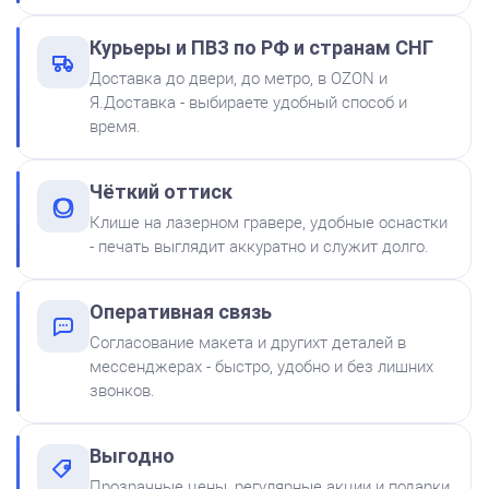
Штемпельная подушка
Курьеры и ПВЗ по РФ и странам СНГ
Shiny SP-2F 88х57мм
Доставка до двери, до метро, в OZON и
500
Я.Доставка - выбираете удобный способ и
время.
от 600
Печать ИП № Р57
Чёткий оттиск
Заказать
Клише на лазерном гравере, удобные оснастки
- печать выглядит аккуратно и служит долго.
Краска на водной основе
Shiny S-61 ЧЕРНАЯ 28ml
300
Оперативная связь
Согласование макета и другихт деталей в
мессенджерах - быстро, удобно и без лишних
звонков.
Выгодно
Краска на водной основе
Прозрачные цены, регулярные акции и подарки