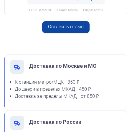
ПЕЧАТИ.МАРКЕТ на карте Москвы — Яндекс Карты
Оставить отзыв
Спиртовая краска NORIS
от 600
50 мл
Печать ИП № Р93
1600
Заказать
Доставка по Москве и МО
К станции метро/МЦК - 350 ₽
До двери в пределах МКАД - 450 ₽
Спиртовая краска NORIS
Доставка за пределы МКАД - от 850 ₽
флюоресцентная 25 мл
1100
Доставка по России