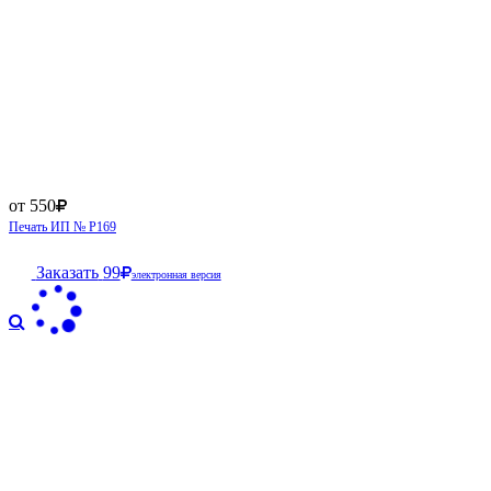
от 550
Печать ИП № Р169
Заказать
99
электронная версия