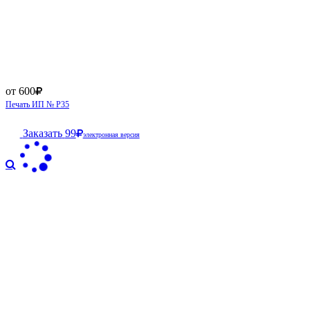
от 600
Печать ИП № Р35
Заказать
99
электронная версия