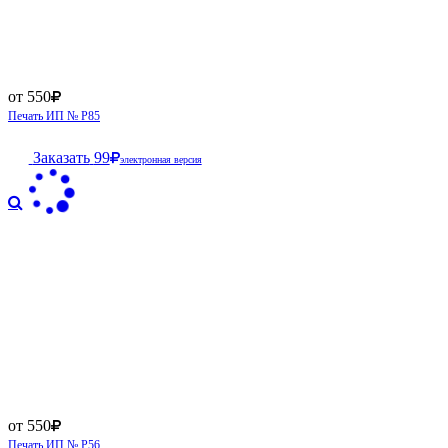
от 550
Печать ИП № Р85
Заказать
99
электронная версия
от 550
Печать ИП № Р56