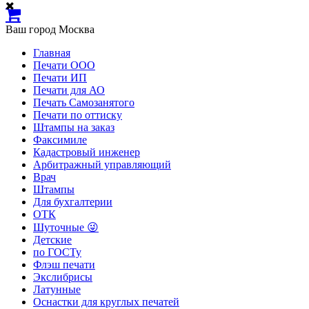
Ваш город
Москва
Главная
Печати ООО
Печати ИП
Печати для АО
Печать Самозанятого
Печати по оттиску
Штампы на заказ
Факсимиле
Кадастровый инженер
Арбитражный управляющий
Врач
Штампы
Для бухгалтерии
ОТК
Шуточные 😜
Детские
по ГОСТу
Флэш печати
Экслибрисы
Латунные
Оснастки для круглых печатей