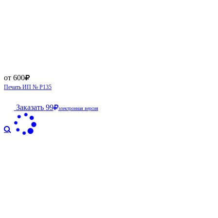
от 600
Печать ИП № Р135
Заказать
99
электронная версия