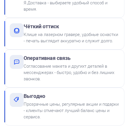
500
Я.Доставка - выбираете удобный способ и
время.
от 600
Печать ИП № Р57
Чёткий оттиск
Заказать
Клише на лазерном гравере, удобные оснастки
- печать выглядит аккуратно и служит долго.
Краска на водной основе
Shiny S-61 ЧЕРНАЯ 28ml
300
Оперативная связь
Согласование макета и другихт деталей в
мессенджерах - быстро, удобно и без лишних
звонков.
Выгодно
Краска на водной основе
Прозрачные цены, регулярные акции и подарки
Shiny S-65 ЗЕЛЕНАЯ 28ml
от 550
- клиенты отмечают лучший баланс цены и
Печать ИП № Р169
300
сервиса.
Заказать