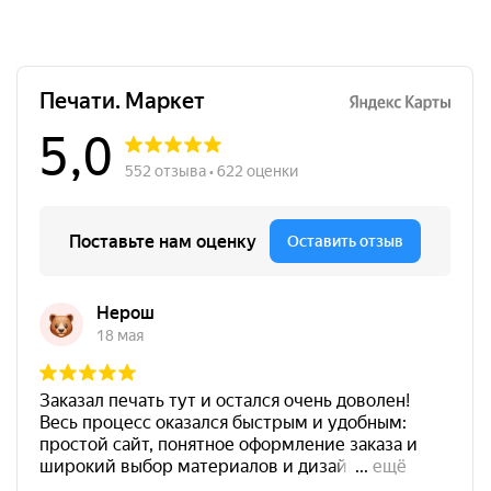
Краска на водной основе
Shiny S-64 ФИОЛЕТОВАЯ
28ml
300
от 600
Печать ИП № Р68
Штемпельная подушка
Заказать
Shiny SP-3F 110х70мм
700