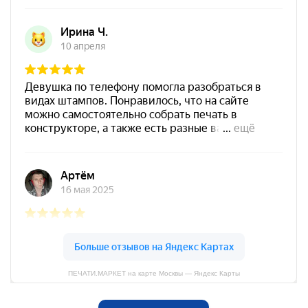
Штемпельная подушка
Shiny SP-4F 178х128мм
1800
от 550
Печать ИП № Р69
Заказать
Спиртовая краска NORIS
25 мл
800
ПЕЧАТИ.МАРКЕТ на карте Москвы — Яндекс Карты