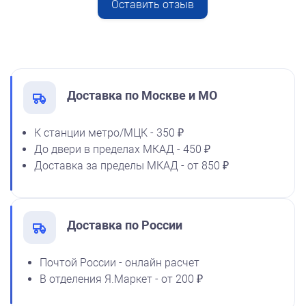
Оставить отзыв
Спиртовая краска NORIS
от 600
50 мл
Печать ИП № Р93
1600
Заказать
Доставка по Москве и МО
К станции метро/МЦК - 350 ₽
До двери в пределах МКАД - 450 ₽
Спиртовая краска NORIS
Доставка за пределы МКАД - от 850 ₽
флюоресцентная 25 мл
1100
Доставка по России
от 600
Почтой России - онлайн расчет
Печать ИП № Р135
В отделения Я.Маркет - от 200 ₽
Заказать