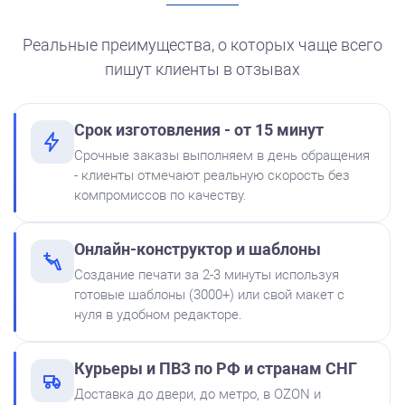
для автоматической
печати
250
Реальные преимущества, о которых чаще всего
пишут клиенты в отзывах
Срок изготовления - от 15 минут
от 550
Печать ИП № Р56
Срочные заказы выполняем в день обращения
Краска на водной основе
- клиенты отмечают реальную скорость без
Shiny S-62 КРАСНАЯ 28ml
Заказать
компромиссов по качеству.
300
Онлайн-конструктор и шаблоны
Создание печати за 2-3 минуты используя
готовые шаблоны (3000+) или свой макет с
нуля в удобном редакторе.
Штемпельная подушка
Курьеры и ПВЗ по РФ и странам СНГ
Shiny SP-2F 88х57мм
Доставка до двери, до метро, в OZON и