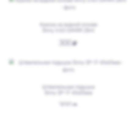
Заказать
Краска на водной основе
Shiny S-63 СИНЯЯ 28ml
300
Штемпельная подушка
Shiny SP-1F 45х65мм
от 550
Печать ИП № Р85
300
Заказать