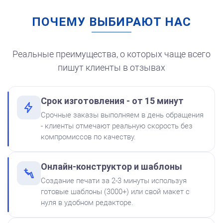
ПОЧЕМУ ВЫБИРАЮТ НАС
Штемпельная подушка
для автоматической
печати
250
Реальные преимущества, о которых чаще всего
пишут клиенты в отзывах
Срок изготовления - от 15 минут
от 550
Печать ИП № Р56
Срочные заказы выполняем в день обращения
Краска на водной основе
- клиенты отмечают реальную скорость без
Shiny S-62 КРАСНАЯ 28ml
Заказать
компромиссов по качеству.
300
Онлайн-конструктор и шаблоны
Создание печати за 2-3 минуты используя
готовые шаблоны (3000+) или свой макет с
нуля в удобном редакторе.