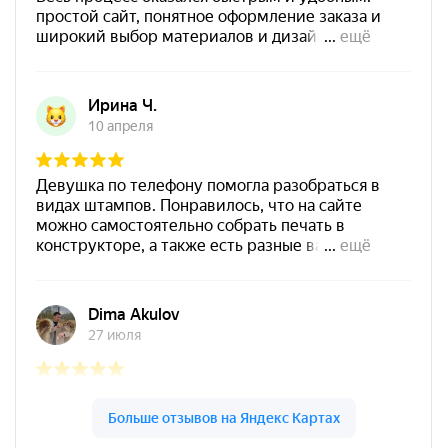
Штемпельная подушка
Shiny SP-4F 178х128мм
1800
от 550
Печать ИП № Р69
Заказать
Спиртовая краска NORIS
25 мл
800