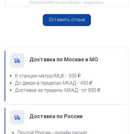
ПЕЧАТИ.МАРКЕТ на карте Москвы — Яндекс Карты
Оставить отзыв
Спиртовая краска NORIS
от 600
50 мл
Печать ИП № Р93
1600
Заказать
Доставка по Москве и МО
К станции метро/МЦК - 350 ₽
До двери в пределах МКАД - 450 ₽
Спиртовая краска NORIS
Доставка за пределы МКАД - от 850 ₽
флюоресцентная 25 мл
1100
Доставка по России
от 600
Почтой России - онлайн расчет