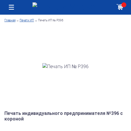
Москва
Как получить заказ
Главная
→
Печати ИП
→
Печать ИП № Р396
Печать индивидуального предпринимателя №396 с
короной