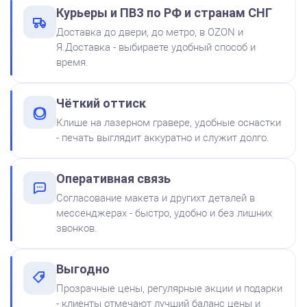
Штемпельная подушка
Курьеры и ПВЗ по РФ и странам СНГ
Shiny SP-2F 88х57мм
Доставка до двери, до метро, в OZON и
500
Я.Доставка - выбираете удобный способ и
время.
от 600
Печать ИП № Р57
Чёткий оттиск
Заказать
Клише на лазерном гравере, удобные оснастки
- печать выглядит аккуратно и служит долго.
Краска на водной основе
Shiny S-61 ЧЕРНАЯ 28ml
300
Оперативная связь
Согласование макета и другихт деталей в
мессенджерах - быстро, удобно и без лишних
звонков.
Выгодно
Краска на водной основе
Прозрачные цены, регулярные акции и подарки
Shiny S-65 ЗЕЛЕНАЯ 28ml
от 550
- клиенты отмечают лучший баланс цены и