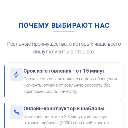
ПОЧЕМУ ВЫБИРАЮТ НАС
Штемпельная подушка
для автоматической
печати
250
Реальные преимущества, о которых чаще всего
пишут клиенты в отзывах
Срок изготовления - от 15 минут
от 550
Печать ИП № Р56
Срочные заказы выполняем в день обращения
Краска на водной основе
- клиенты отмечают реальную скорость без
Shiny S-62 КРАСНАЯ 28ml
Заказать
компромиссов по качеству.
300
Онлайн-конструктор и шаблоны
Создание печати за 2-3 минуты используя
готовые шаблоны (3000+) или свой макет с