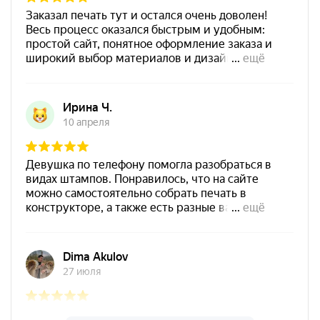
700
Штемпельная подушка
Shiny SP-4F 178х128мм
1800
от 550
Печать ИП № Р69
Заказать
Спиртовая краска NORIS
25 мл
800