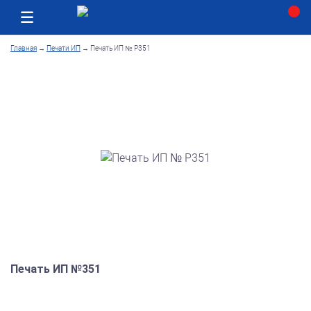
Москва
Как получить заказ
Главная
→
Печати ИП
→
Печать ИП № Р351
Печать ИП №351