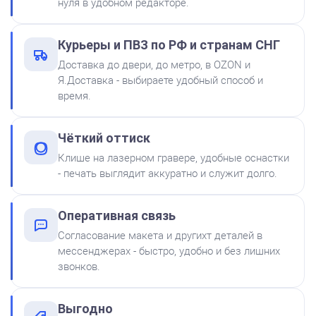
нуля в удобном редакторе.
Штемпельная подушка
Курьеры и ПВЗ по РФ и странам СНГ
Shiny SP-2F 88х57мм
Доставка до двери, до метро, в OZON и
500
Я.Доставка - выбираете удобный способ и
время.
от 600
Печать ИП № Р57
Чёткий оттиск
Заказать
Клише на лазерном гравере, удобные оснастки
- печать выглядит аккуратно и служит долго.
Краска на водной основе
Shiny S-61 ЧЕРНАЯ 28ml
300
Оперативная связь
Согласование макета и другихт деталей в
мессенджерах - быстро, удобно и без лишних
звонков.
Выгодно