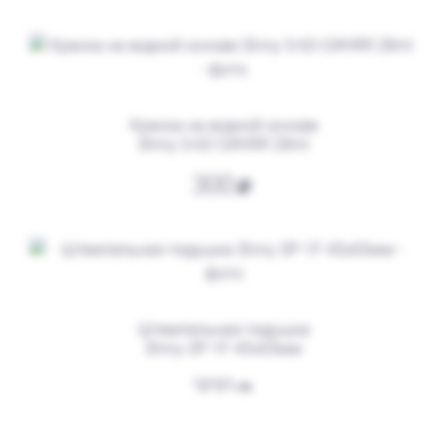
от 600
Печать ИП № Р31
Заказать
Краска на водной основе
Shiny S-63 СИНЯЯ 28ml
300
Штемпельная подушка
Shiny SP-1F 45х65мм
от 550
Печать ИП № Р85
300
Заказать