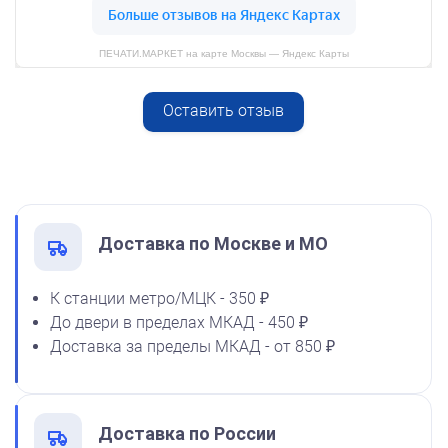
ПЕЧАТИ.МАРКЕТ на карте Москвы — Яндекс Карты
Оставить отзыв
Спиртовая краска NORIS
от 600
50 мл
Печать ИП № Р93
1600
Заказать
Доставка по Москве и МО
К станции метро/МЦК - 350 ₽
До двери в пределах МКАД - 450 ₽
Спиртовая краска NORIS
Доставка за пределы МКАД - от 850 ₽
флюоресцентная 25 мл
1100
Доставка по России