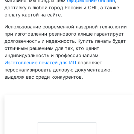
магазине: мы предлагаем
оформление онлайн
,
доставку в любой город России и СНГ, а также
оплату картой на сайте.
Использование современной лазерной технологии
при изготовлении резинового клише гарантирует
долговечность и надежность. Купить печать будет
отличным решением для тех, кто ценит
индивидуальность и профессионализм.
Изготовление печатей для ИП
позволяет
персонализировать деловую документацию,
выделяя вас среди конкурентов.
Другие товары в
категории
Печати ИП
ВСЕ ВАРИАНТЫ НА ВЫБОР
Сравните оттиск с вашей печатью и выберите
похожий.