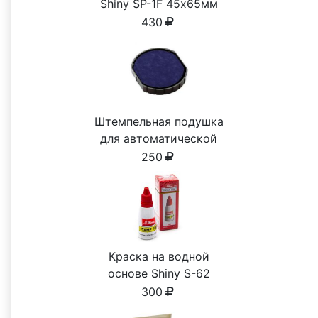
Shiny SP-1F 45х65мм
430
Штемпельная подушка
для автоматической
печати
250
Краска на водной
основе Shiny S-62
КРАСНАЯ 28ml
300