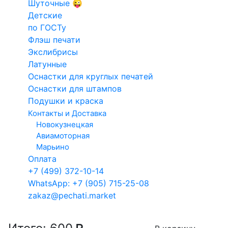
Шуточные 😜
на заказ
Конструкто
Введите данные для макета
Детские
Факсимиле
печатей и
по ГОСТу
Для такси
штампов
Флэш печати
Кадастровый
Экслибрисы
Электронн
Латунные
инженер
печати
Оснастки для круглых печатей
Арб.
Оснастки для штампов
управляющий
Выбор технологии изготовления клише
Подушки и краска
Контакты и Доставка
Клише из полимера
Клише из резины
Новокузнецкая
Авиамоторная
гарантия 1 год
гарантия 3 года
Марьино
Оплата
Сроки изготовления
+7 (499) 372-10-14
Сегодня
11.08.2026
WhatsApp: +7 (905) 715-25-08
zakaz@pechati.market
После 11:00
После 13:00