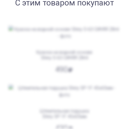
С этим товаром покупают
от 600
Печать ИП № Р31
Заказать
Краска на водной основе
Shiny S-63 СИНЯЯ 28ml
490
Штемпельная подушка
Shiny SP-1F 45х65мм
от 550
Печать ИП № Р85
430