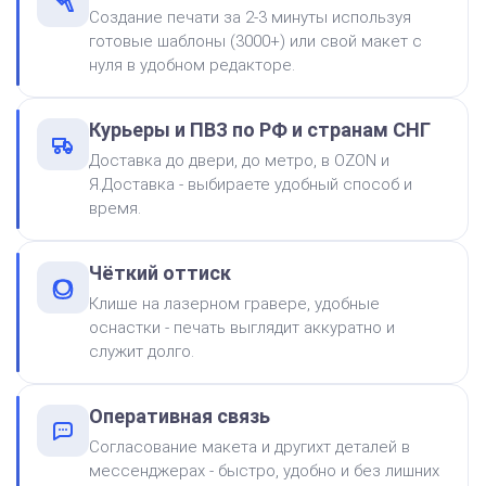
Создание печати за 2-3 минуты используя
готовые шаблоны (3000+) или свой макет с
нуля в удобном редакторе.
Штемпельная подушка
Курьеры и ПВЗ по РФ и странам СНГ
Shiny SP-2F 88х57мм
Доставка до двери, до метро, в OZON и
470
Я.Доставка - выбираете удобный способ и
время.
от 600
Печать ИП № Р57
Чёткий оттиск
Заказать
Клише на лазерном гравере, удобные
оснастки - печать выглядит аккуратно и
Краска на водной основе
служит долго.
Shiny S-61 ЧЕРНАЯ 28ml
490
Оперативная связь
Согласование макета и другихт деталей в
мессенджерах - быстро, удобно и без лишних