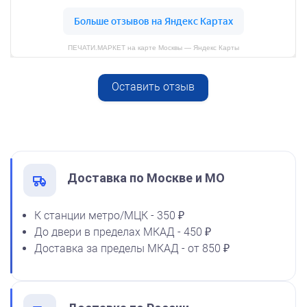
800
ПЕЧАТИ.МАРКЕТ на карте Москвы — Яндекс Карты
Оставить отзыв
Спиртовая краска NORIS
от 600
50 мл
Печать ИП № Р93
1600
Заказать
Доставка по Москве и МО
К станции метро/МЦК - 350 ₽
До двери в пределах МКАД - 450 ₽
Спиртовая краска NORIS
Доставка за пределы МКАД - от 850 ₽
флюоресцентная 25 мл
1100