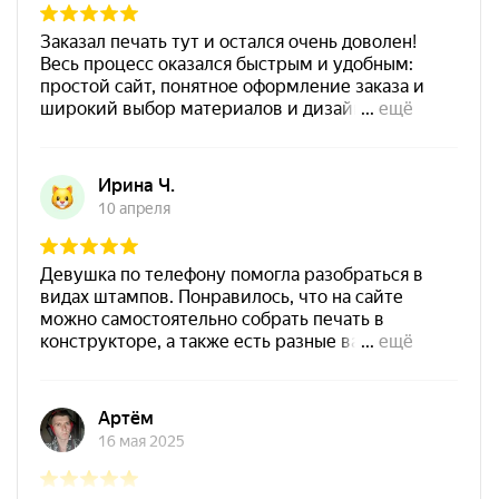
Shiny SP-3F 110х70мм
700
Штемпельная подушка
Shiny SP-4F 178х128мм
1800
от 550
Печать ИП № Р69
Заказать
Спиртовая краска NORIS
25 мл