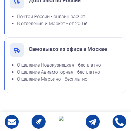
Доставка по России
от 600
Почтой России - онлайн расчет
Печать ИП № Р135
В отделения Я.Маркет - от 200 ₽
Заказать
Самовывоз из офиса в Москве
Отделение Новокузнецкая - бесплатно
Отделение Авиамоторная - бесплатно
Отделение Марьино - бесплатно
от 550
Печать ИП № Р78