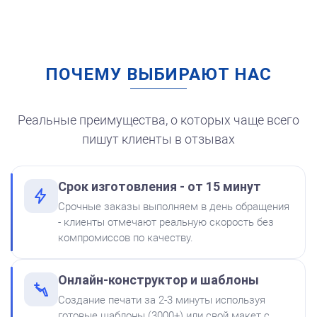
ПОЧЕМУ ВЫБИРАЮТ НАС
Штемпельная подушка
для автоматической
печати
250
Реальные преимущества, о которых чаще всего
пишут клиенты в отзывах
Срок изготовления - от 15 минут
от 550
Печать ИП № Р56
Срочные заказы выполняем в день обращения
Краска на водной основе
- клиенты отмечают реальную скорость без
Shiny S-62 КРАСНАЯ 28ml
Заказать
компромиссов по качеству.
300
Онлайн-конструктор и шаблоны
Создание печати за 2-3 минуты используя
готовые шаблоны (3000+) или свой макет с