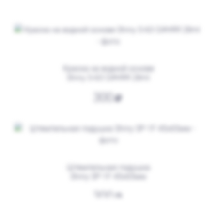
от 600
Печать ИП № Р31
Заказать
Краска на водной основе
Shiny S-63 СИНЯЯ 28ml
300
Штемпельная подушка
Shiny SP-1F 45х65мм
от 550
Печать ИП № Р85
300
Заказать