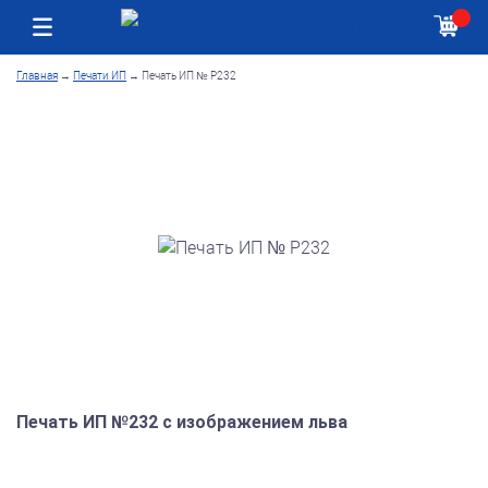
Москва
Как получить заказ
Главная
→
Печати ИП
→
Печать ИП № Р232
Печать ИП №232 с изображением льва