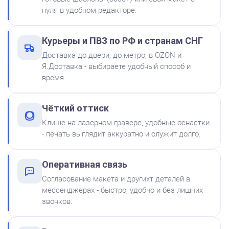
нуля в удобном редакторе.
Штемпельная подушка
Курьеры и ПВЗ по РФ и странам СНГ
Shiny SP-2F 88х57мм
Доставка до двери, до метро, в OZON и
500
Я.Доставка - выбираете удобный способ и
время.
от 600
Печать ИП № Р57
Чёткий оттиск
Заказать
Клише на лазерном гравере, удобные оснастки
- печать выглядит аккуратно и служит долго.
Краска на водной основе
Shiny S-61 ЧЕРНАЯ 28ml
300
Оперативная связь
Согласование макета и другихт деталей в
мессенджерах - быстро, удобно и без лишних
звонков.