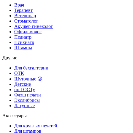
Врач
Терапевт
Ветеринар
Стоматолог
Акушер-гинеколог
Офтальмолог
Педиатр
Психиатр
Штампы
Другие
Для бухгалтерии
ОТК
Шуточные 😜
Детские
по ГОСТу
Флэш печати
Экслибрисы
Латунные
Аксессуары
Для круглых печатей
Для штампов