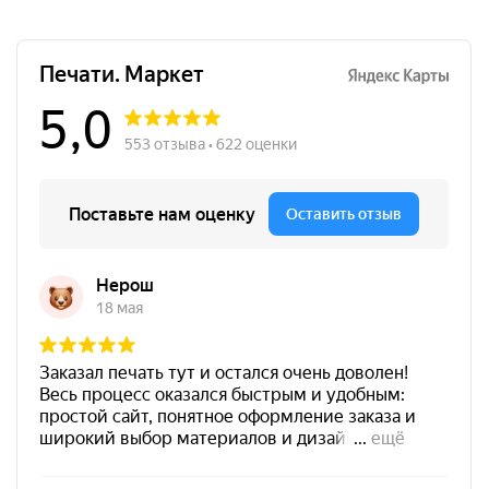
Краска на водной основе
Shiny S-64 ФИОЛЕТОВАЯ
28ml
300
от 600
Печать ИП № Р68
Штемпельная подушка
Заказать
Shiny SP-3F 110х70мм
700