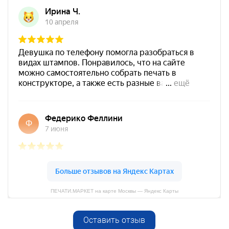
Штемпельная подушка
Shiny SP-4F 178х128мм
1800
от 550
Печать ИП № Р69
Заказать
Спиртовая краска NORIS
25 мл
800
ПЕЧАТИ.МАРКЕТ на карте Москвы — Яндекс Карты
Оставить отзыв