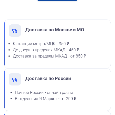
Спиртовая краска NORIS
от 600
50 мл
Печать ИП № Р93
1600
Заказать
Доставка по Москве и МО
К станции метро/МЦК - 350 ₽
До двери в пределах МКАД - 450 ₽
Спиртовая краска NORIS
Доставка за пределы МКАД - от 850 ₽
флюоресцентная 25 мл
1100
Доставка по России
от 600
Почтой России - онлайн расчет
Печать ИП № Р135
В отделения Я.Маркет - от 200 ₽
Заказать