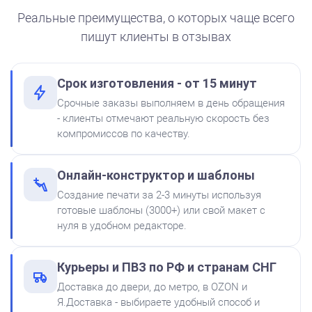
250
Реальные преимущества, о которых чаще всего
пишут клиенты в отзывах
Срок изготовления - от 15 минут
от 550
Печать ИП № Р56
Срочные заказы выполняем в день обращения
Краска на водной основе
- клиенты отмечают реальную скорость без
Shiny S-62 КРАСНАЯ 28ml
Заказать
компромиссов по качеству.
300
Онлайн-конструктор и шаблоны
Создание печати за 2-3 минуты используя
готовые шаблоны (3000+) или свой макет с
нуля в удобном редакторе.
Штемпельная подушка
Курьеры и ПВЗ по РФ и странам СНГ
Shiny SP-2F 88х57мм
Доставка до двери, до метро, в OZON и
500
Я.Доставка - выбираете удобный способ и