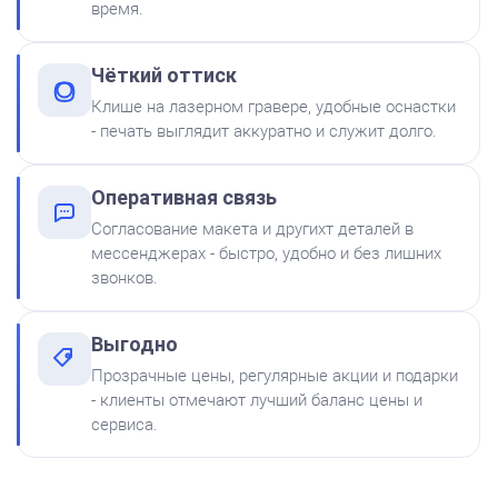
время.
от 600
Печать ИП № Р57
Чёткий оттиск
Заказать
Клише на лазерном гравере, удобные оснастки
- печать выглядит аккуратно и служит долго.
Краска на водной основе
Shiny S-61 ЧЕРНАЯ 28ml
300
Оперативная связь
Согласование макета и другихт деталей в
мессенджерах - быстро, удобно и без лишних
звонков.
Выгодно
Краска на водной основе
Прозрачные цены, регулярные акции и подарки
Shiny S-65 ЗЕЛЕНАЯ 28ml
от 550
- клиенты отмечают лучший баланс цены и
Печать ИП № Р169
300
сервиса.
Заказать