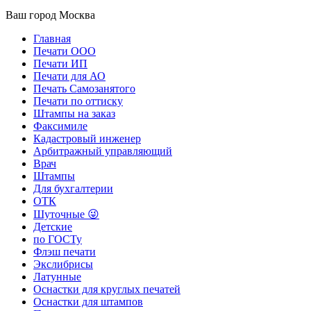
Ваш город
Москва
Главная
Печати ООО
Печати ИП
Печати для АО
Печать Самозанятого
Печати по оттиску
Штампы на заказ
Факсимиле
Кадастровый инженер
Арбитражный управляющий
Врач
Штампы
Для бухгалтерии
ОТК
Шуточные 😜
Детские
по ГОСТу
Флэш печати
Экслибрисы
Латунные
Оснастки для круглых печатей
Оснастки для штампов