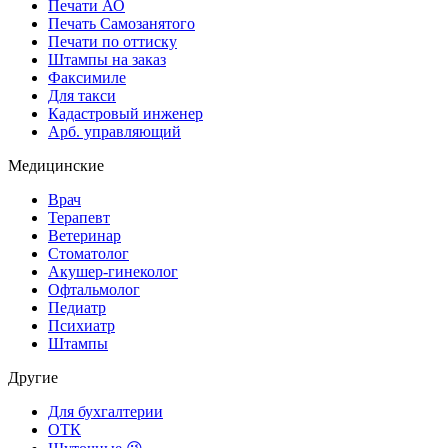
Печати АО
Печать Самозанятого
Печати по оттиску
Штампы на заказ
Факсимиле
Для такси
Кадастровый инженер
Арб. управляющий
Медицинские
Врач
Терапевт
Ветеринар
Стоматолог
Акушер-гинеколог
Офтальмолог
Педиатр
Психиатр
Штампы
Другие
Для бухгалтерии
ОТК