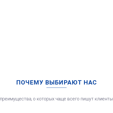
от 550
Печать ИП № Р85
Заказать
ПОЧЕМУ ВЫБИРАЮТ НАС
99
электронная версия
преимущества, о которых чаще всего пишут клиенты