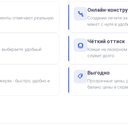
Онлайн-констру
лиенты отмечают реальную
Создание печати за
макет с нуля в удо
Чёткий оттиск
 - выбираете удобный
Клише на лазерном 
от 550
служит долго.
Печать ИП № Р56
Заказать
Выгодно
ерах - быстро, удобно и
Прозрачные цены, р
99
электронная версия
баланс цены и серв