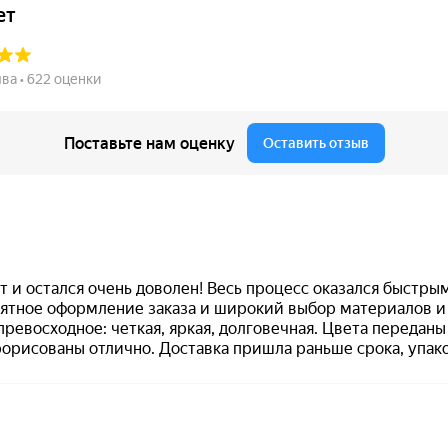
от 600
Печать ИП № Р57
Заказать
99
электронная версия