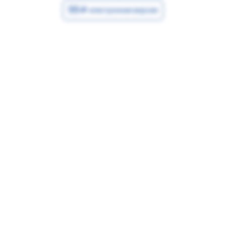
99
электронная версия
от 600
Печать ИП № Р31
Заказать
99
электронная версия