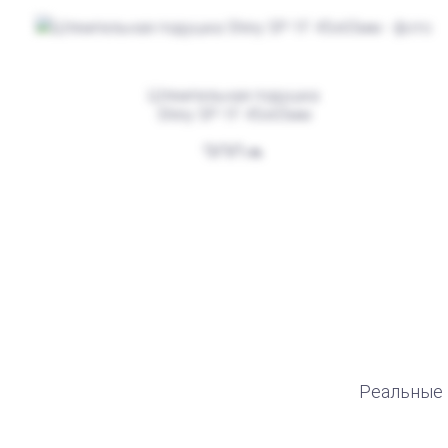
Штемпельная подушка
Shiny SP-1F 45х65мм
300
Штемпельная подушка для
автоматической печати
250
Реальные 