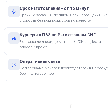
Срок изготовления - от 15 минут
Краска на водной основе
Срочные заказы выполняем в день обращения - к
Shiny S-62 КРАСНАЯ 28ml
скорость без компромиссов по качеству.
300
Курьеры и ПВЗ по РФ и странам СНГ
Доставка до двери, до метро, в OZON и Я.Доставка
способ и время.
Оперативная связь
Штемпельная подушка
Shiny SP-2F 88х57мм
Согласование макета и другихт деталей в мессендж
без лишних звонков.
500