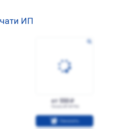
чати ИП
от 550
Печать ИП № Р66
Заказать