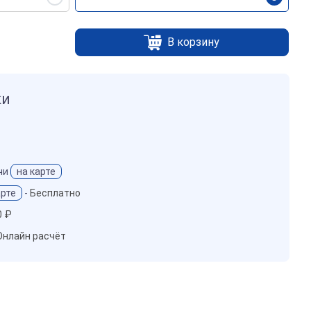
В корзину
ки
чи
на карте
арте
-
Бесплатно
0 ₽
Онлайн расчёт