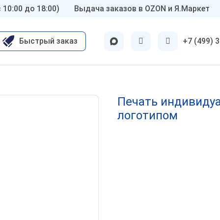
 10:00 до 18:00)
Выдача заказов в OZON и Я.Маркет
Быстрый заказ
+7 (499) 
ские
Другие
Для бухгалтерии
Печать индивиду
вт
логотипом
ОТК
нар
Шуточные 😜
олог
Детские
-гинеколог
по ГОСТу
молог
Флэш печати
р
Экслибрисы
тр
Латунные
ы