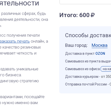
ятельности
 различных сферах, будь
Итого:
600
авления деятельности, она
.
Способы достав
есс получения печати
заказать печать
онлайн, а
Ваш город:
Москва
ое качество резиновых
ечивает четкость и
Доставка в пункт
OZON
Самовывоз из пункта выда
оздавать уникальные
Самовывоз из офиса
на к
го бизнеса.
Доставка курьером -
от 35
ндинговую стратегию
Отправка почтой России -
 вариантами, посещайте
о нужно именно вам.