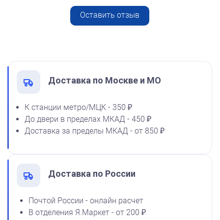
Оставить отзыв
Спиртовая краска NORIS
от 600
50 мл
Печать ИП № Р93
1600
Заказать
Доставка по Москве и МО
К станции метро/МЦК - 350 ₽
До двери в пределах МКАД - 450 ₽
Спиртовая краска NORIS
Доставка за пределы МКАД - от 850 ₽
флюоресцентная 25 мл
1100
Доставка по России
от 600
Почтой России - онлайн расчет
Печать ИП № Р135
В отделения Я.Маркет - от 200 ₽