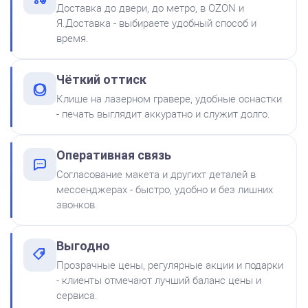
Доставка до двери, до метро, в OZON и
500
Я.Доставка - выбираете удобный способ и
время.
от 600
Печать ИП № Р57
Чёткий оттиск
Заказать
Клише на лазерном гравере, удобные оснастки
- печать выглядит аккуратно и служит долго.
Краска на водной основе
Shiny S-61 ЧЕРНАЯ 28ml
300
Оперативная связь
Согласование макета и другихт деталей в
мессенджерах - быстро, удобно и без лишних
звонков.
Выгодно
Краска на водной основе
Прозрачные цены, регулярные акции и подарки
Shiny S-65 ЗЕЛЕНАЯ 28ml
от 550
- клиенты отмечают лучший баланс цены и
Печать ИП № Р169
300
сервиса.