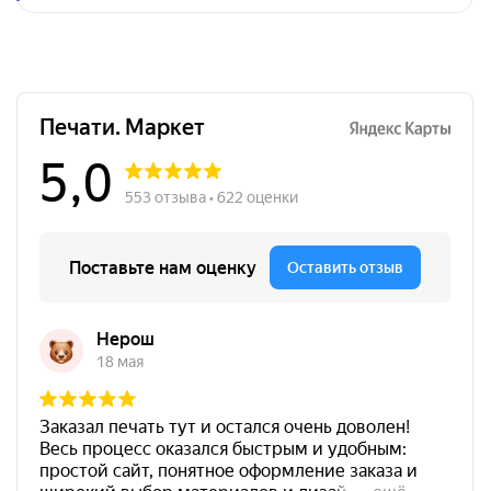
Заказать
Краска на водной основе
Shiny S-64 ФИОЛЕТОВАЯ
28ml
300
от 600
Печать ИП № Р68
Штемпельная подушка
Заказать
Shiny SP-3F 110х70мм
700