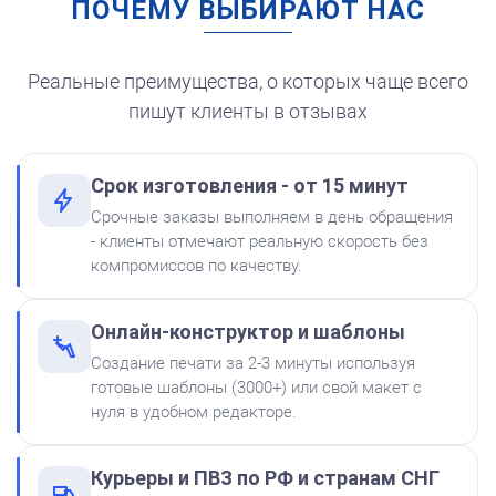
ПОЧЕМУ ВЫБИРАЮТ НАС
Штемпельная подушка
для автоматической
печати
250
Реальные преимущества, о которых чаще всего
пишут клиенты в отзывах
Срок изготовления - от 15 минут
от 550
Печать ИП № Р56
Срочные заказы выполняем в день обращения
Краска на водной основе
- клиенты отмечают реальную скорость без
Shiny S-62 КРАСНАЯ 28ml
Заказать
компромиссов по качеству.
300
Онлайн-конструктор и шаблоны
Создание печати за 2-3 минуты используя
готовые шаблоны (3000+) или свой макет с
нуля в удобном редакторе.
Штемпельная подушка
Курьеры и ПВЗ по РФ и странам СНГ
Shiny SP-2F 88х57мм