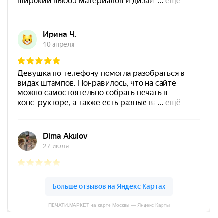
Штемпельная подушка
Shiny SP-4F 178х128мм
1800
от 550
Печать ИП № Р69
Заказать
Спиртовая краска NORIS
25 мл
800
ПЕЧАТИ.МАРКЕТ на карте Москвы — Яндекс Карты