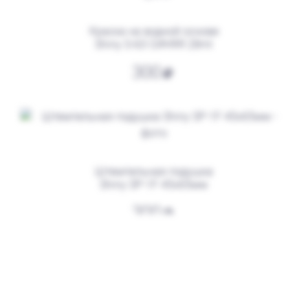
Заказать
Краска на водной основе
Shiny S-63 СИНЯЯ 28ml
300
Штемпельная подушка
Shiny SP-1F 45х65мм
от 550
Печать ИП № Р85
300
Заказать