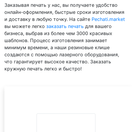
Заказывая печать у нас, вы получаете удобство
онлайн-оформления, быстрые сроки изготовления
и доставку в любую точку. На сайте
Pechati.market
вы можете легко
заказать печать
для вашего
бизнеса, выбрав из более чем 3000 красивых
шаблонов. Процесс изготовления занимает
минимум времени, а наши резиновые клише
создаются с помощью лазерного оборудования,
что гарантирует высокое качество. Заказать
кружную печать легко и быстро!
Другие товары в
категории
Печати ИП
ВСЕ ВАРИАНТЫ НА ВЫБОР
Сравните оттиск с вашей печатью и выберите
похожий.
Цена подставится в форму заказа.