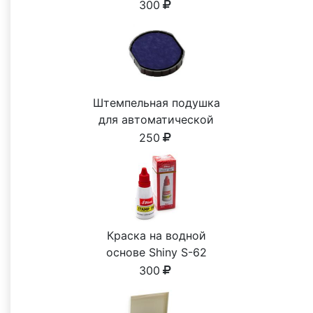
300
Штемпельная подушка
для автоматической
печати
250
Краска на водной
основе Shiny S-62
КРАСНАЯ 28ml
300