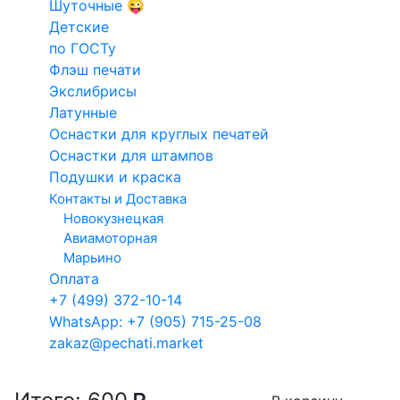
Шуточные 😜
на заказ
Конструкто
Введите данные для макета
Детские
Факсимиле
печатей и
по ГОСТу
Для такси
штампов
Флэш печати
Кадастровый
Экслибрисы
Электронн
Латунные
инженер
печати
Оснастки для круглых печатей
Арб.
Оснастки для штампов
управляющий
Выбор технологии изготовления клише
Подушки и краска
Контакты и Доставка
Клише из полимера
Клише из резины
Новокузнецкая
Авиамоторная
гарантия 1 год
гарантия 3 года
Марьино
Оплата
Сроки изготовления
+7 (499) 372-10-14
Сегодня
10.08.2026
WhatsApp: +7 (905) 715-25-08
zakaz@pechati.market
После 11:00
После 13:00