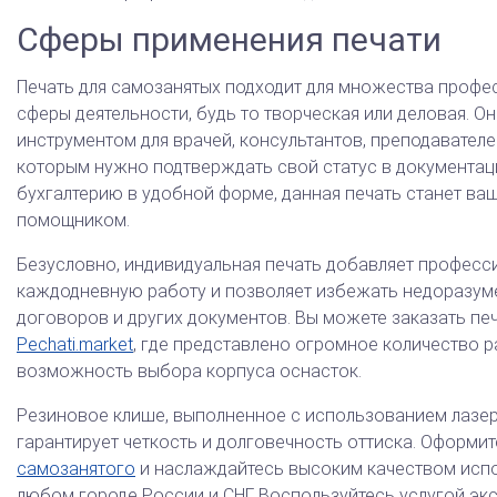
Сферы применения печати
Печать для самозанятых подходит для множества профе
сферы деятельности, будь то творческая или деловая. 
инструментом для врачей, консультантов, преподавателе
которым нужно подтверждать свой статус в документац
бухгалтерию в удобной форме, данная печать станет в
помощником.
Безусловно, индивидуальная печать добавляет професс
каждодневную работу и позволяет избежать недоразум
договоров и других документов. Вы можете заказать печ
Pechati.market
, где представлено огромное количество 
возможность выбора корпуса оснасток.
Резиновое клише, выполненное с использованием лазе
гарантирует четкость и долговечность оттиска. Оформит
самозанятого
и наслаждайтесь высоким качеством испо
любом городе России и СНГ. Воспользуйтесь услугой экс