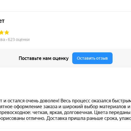
от 600
Печать Самозанятого №
Р3
Заказать
99
электронная версия