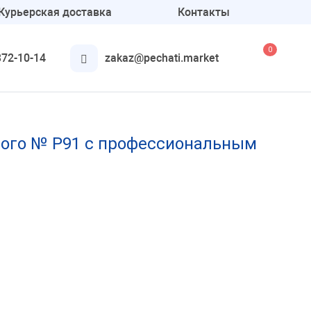
Курьерская доставка
Контакты
0
372-10-14
zakaz@pechati.market
Аксессуары
Для круглых печатей
того № Р91 с профессиональным
Для штампов
Подушки и краска
Онлайн печати
Конструктор печатей и
штампов