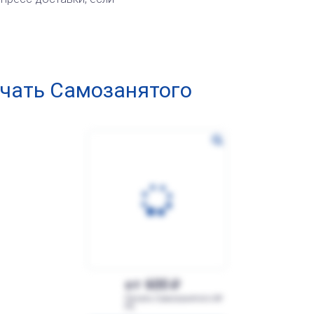
чать Самозанятого
от 600
Печать Самозанятого №
Р5