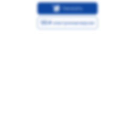
Заказать
99
электронная версия
от 500
Печать Самозанятого №
Р7
Заказать