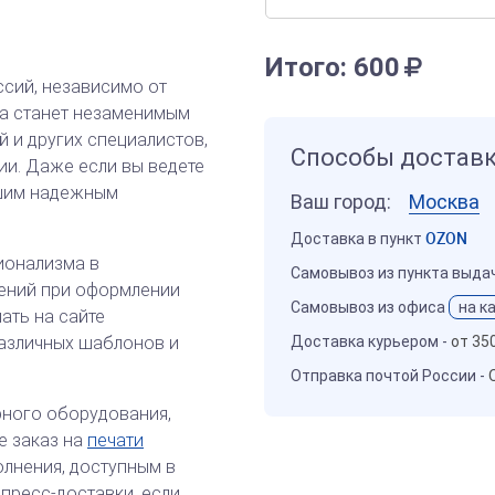
Итого:
600
ссий, независимо от
Она станет незаменимым
й и других специалистов,
Способы достав
ии. Даже если вы ведете
ашим надежным
Ваш город:
Москва
Доставка в пункт
OZON
ионализма в
Самовывоз из пункта выда
ений при оформлении
Самовывоз из офиса
на к
ать на сайте
различных шаблонов и
Доставка курьером -
от 35
Отправка почтой России -
рного оборудования,
е заказ на
печати
лнения, доступным в
пресс-доставки, если