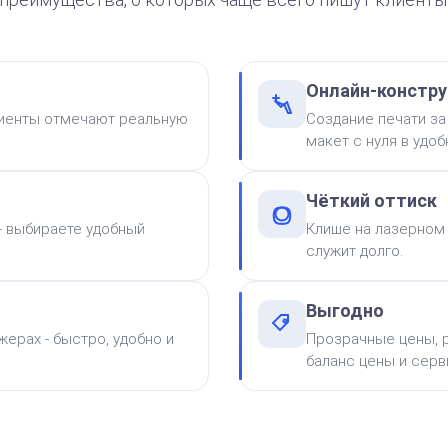
Онлайн-констру
лиенты отмечают реальную
Создание печати за
макет с нуля в удо
Чёткий оттиск
 - выбираете удобный
Клише на лазерном 
от 600
служит долго.
Печать Для парикмахера
Заказать
Выгодно
ерах - быстро, удобно и
Прозрачные цены, р
99
электронная версия
баланс цены и серв