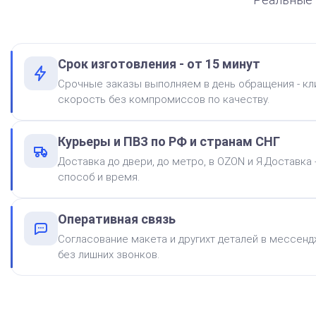
Срок изготовления - от 15 минут
Краска на водной основе
Срочные заказы выполняем в день обращения - к
Shiny S-62 КРАСНАЯ 28ml
скорость без компромиссов по качеству.
300
Курьеры и ПВЗ по РФ и странам СНГ
Доставка до двери, до метро, в OZON и Я.Доставка
способ и время.
Оперативная связь
Штемпельная подушка
Shiny SP-2F 88х57мм
Согласование макета и другихт деталей в мессендж
без лишних звонков.
500