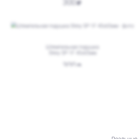
300
Штемпельная подушка
Shiny SP-1F 45х65мм
300
Штемпельная подушка для
автоматической печати
250
Реальные 