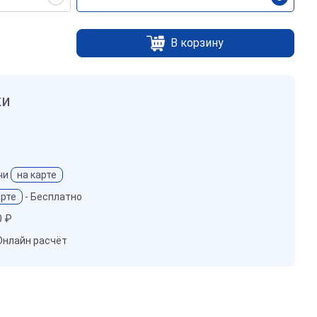
В корзину
ки
чи
на карте
арте
-
Бесплатно
0 ₽
Онлайн расчёт