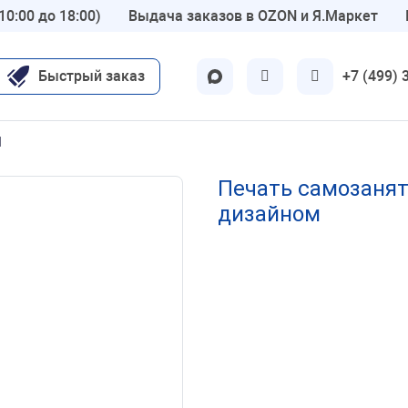
10:00 до 18:00)
Выдача заказов в OZON и Я.Маркет
Быстрый заказ
+7 (499) 
ские
Другие
1
Для бухгалтерии
Печать самозаня
вт
дизайном
ОТК
нар
Шуточные 😜
олог
Детские
-гинеколог
по ГОСТу
молог
Флэш печати
р
Экслибрисы
тр
Латунные
ы