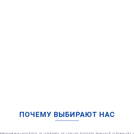
99
электронная версия
от 550
Печать Для
самозанятого с
рукопожатием
Заказать
ПОЧЕМУ ВЫБИРАЮТ НАС
99
электронная версия
преимущества, о которых чаще всего пишут клиенты