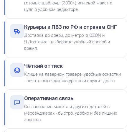
готовые шаблоны (3000+) или свой макет с
нуля в удобном редакторе.
Штемпельная подушка
Курьеры и ПВЗ по РФ и странам СНГ
Shiny SP-2F 88х57мм
Доставка до двери, до метро, в OZON и
500
Я.Доставка - выбираете удобный способ и
время.
от 600
Печать Самозанятого № Р3
Чёткий оттиск
Заказать
Клише на лазерном гравере, удобные оснастки
- печать выглядит аккуратно и служит долго.
Краска на водной основе
Shiny S-61 ЧЕРНАЯ 28ml
300
Оперативная связь
Согласование макета и другихт деталей в
мессенджерах - быстро, удобно и без лишних
звонков.