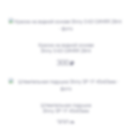
от 500
Печать Самозанятого № Р7
Заказать
Краска на водной основе
Shiny S-63 СИНЯЯ 28ml
300
Штемпельная подушка
Shiny SP-1F 45х65мм
от 550
Печать Для самозанятого с рукопожатием
300