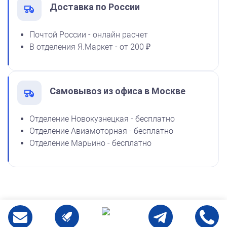
Доставка по России
от 600
Почтой России - онлайн расчет
Печать Для системного администратора
В отделения Я.Маркет - от 200 ₽
Заказать
Самовывоз из офиса в Москве
Отделение Новокузнецкая - бесплатно
Отделение Авиамоторная - бесплатно
Отделение Марьино - бесплатно
от 600
Печать Для массажиста