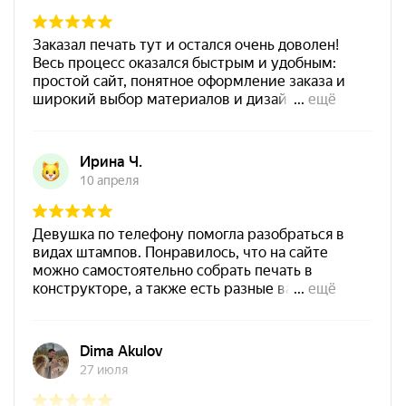
Заказать
Shiny SP-3F 110х70мм
700
Штемпельная подушка
Shiny SP-4F 178х128мм
1800
от 600
Печать Самозанятого № Р8
Заказать
Спиртовая краска NORIS
25 мл