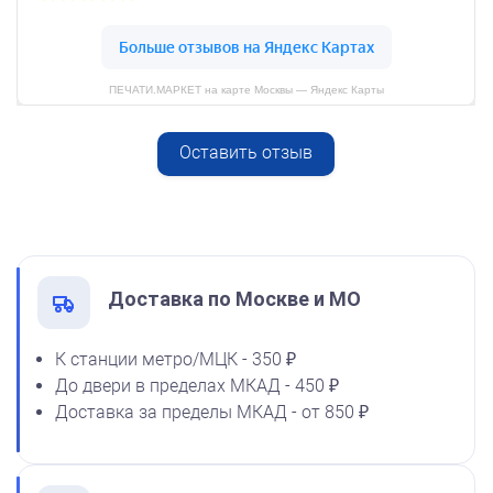
800
ПЕЧАТИ.МАРКЕТ на карте Москвы — Яндекс Карты
Оставить отзыв
Спиртовая краска NORIS
от 600
50 мл
Печать Для программиста
1600
Заказать
Доставка по Москве и МО
К станции метро/МЦК - 350 ₽
До двери в пределах МКАД - 450 ₽
Спиртовая краска NORIS
Доставка за пределы МКАД - от 850 ₽
флюоресцентная 25 мл
1100