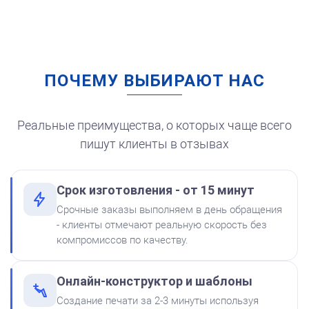
Заказать
ПОЧЕМУ ВЫБИРАЮТ НАС
Штемпельная подушка
для автоматической
печати
250
Реальные преимущества, о которых чаще всего
пишут клиенты в отзывах
Срок изготовления - от 15 минут
от 600
Печать Для парикмахера
Срочные заказы выполняем в день обращения
Краска на водной основе
- клиенты отмечают реальную скорость без
Shiny S-62 КРАСНАЯ 28ml
Заказать
компромиссов по качеству.
300
Онлайн-конструктор и шаблоны
Создание печати за 2-3 минуты используя