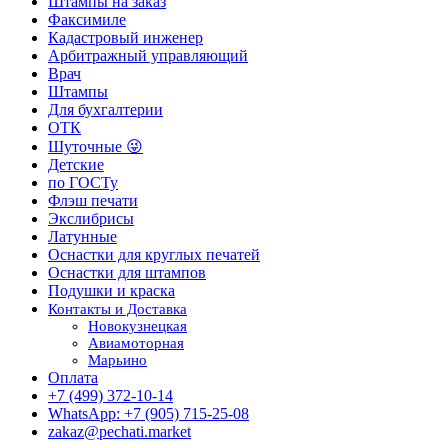
Штампы на заказ
Факсимиле
Кадастровый инженер
Арбитражный управляющий
Врач
Штампы
Для бухгалтерии
ОТК
Шуточные 😜
Детские
по ГОСТу
Флэш печати
Экслибрисы
Латунные
Оснастки для круглых печатей
Оснастки для штампов
Подушки и краска
Контакты и Доставка
Новокузнецкая
Авиамоторная
Марьино
Оплата
+7 (499) 372-10-14
WhatsApp: +7 (905) 715-25-08
zakaz@pechati.market