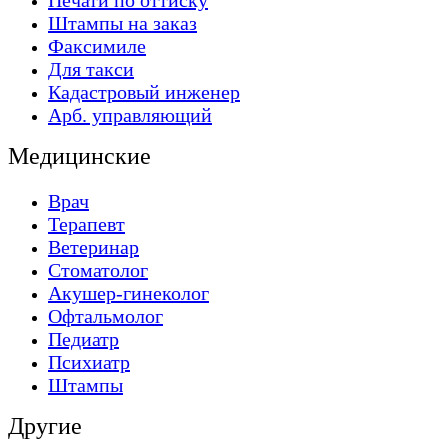
Печати по оттиску
Штампы на заказ
Факсимиле
Для такси
Кадастровый инженер
Арб. управляющий
Медицинские
Врач
Терапевт
Ветеринар
Стоматолог
Акушер-гинеколог
Офтальмолог
Педиатр
Психиатр
Штампы
Другие