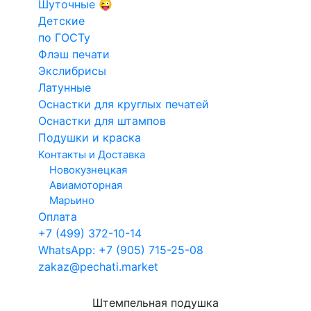
Шуточные 😜
Факсимиле
Конструкт
Детские
Для такси
печатей и
по ГОСТу
Кадастровый
штампов
Флэш печати
С этим товаром приобретают:
инженер
Экслибрисы
Электронн
Латунные
Арб.
печати
Оснастки для круглых печатей
управляющий
Оснастки для штампов
Подушки и краска
Контакты и Доставка
Новокузнецкая
Краска на водной
Авиамоторная
основе Shiny S-63
Марьино
СИНЯЯ 28ml
300
Оплата
+7 (499) 372-10-14
WhatsApp: +7 (905) 715-25-08
zakaz@pechati.market
Штемпельная подушка