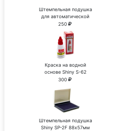
Штемпельная подушка
для автоматической
печати
250
Краска на водной
основе Shiny S-62
КРАСНАЯ 28ml
300
Штемпельная подушка
Shiny SP-2F 88х57мм