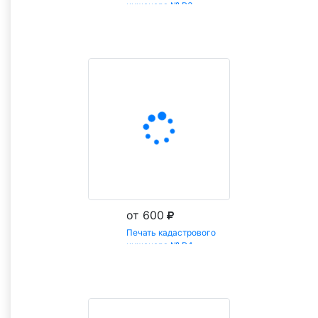
инженера № Р3
Заказать
от 600
Печать кадастрового
инженера № Р4
Заказать