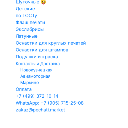
Шуточные 😜
на заказ
Конструкто
Детские
Факсимиле
печатей и
Введите данные для макета
по ГОСТу
Для такси
штампов
Флэш печати
Кадастровый
Экслибрисы
Электронн
Латунные
инженер
печати
Оснастки для круглых печатей
Арб.
Оснастки для штампов
управляющий
Подушки и краска
Выбор технологии изготовления клише
Контакты и Доставка
Новокузнецкая
Клише из полимера
Клише из резины
Авиамоторная
Марьино
гарантия 1 год
гарантия 3 года
Оплата
Сроки изготовления
+7 (499) 372-10-14
WhatsApp: +7 (905) 715-25-08
10
.08.2026
11.08.2026
zakaz@pechati.market
После 11:00
После 11:00