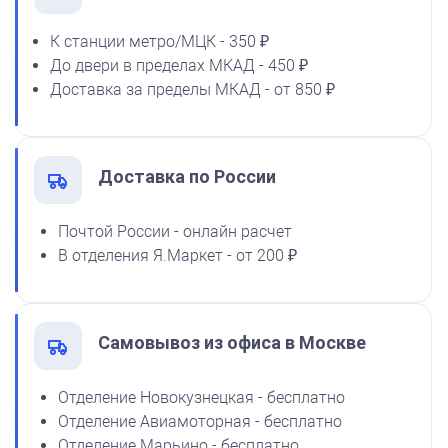
К станции метро/МЦК - 350 ₽
До двери в пределах МКАД - 450 ₽
Спиртовая краска NORIS
Доставка за пределы МКАД - от 850 ₽
флюоресцентная 25 мл
1100
Доставка по России
от 250
Почтой России - онлайн расчет
Печать Да будет так!
В отделения Я.Маркет - от 200 ₽
Заказать
Самовывоз из офиса в Москве
Отделение Новокузнецкая - бесплатно
Отделение Авиамоторная - бесплатно
Отделение Марьино - бесплатно