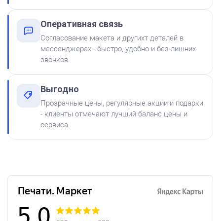
Shiny S-61 ЧЕРНАЯ 28ml
300
Оперативная связь
Согласование макета и другихт деталей в
мессенджерах - быстро, удобно и без лишних
звонков.
Выгодно
Краска на водной основе
Прозрачные цены, регулярные акции и подарки
Shiny S-65 ЗЕЛЕНАЯ 28ml
от 750
- клиенты отмечают лучший баланс цены и
Штамп Мудрый начальник отправляет на доработку!
300
сервиса.
Заказать
Краска на водной основе
Shiny S-64 ФИОЛЕТОВАЯ
28ml