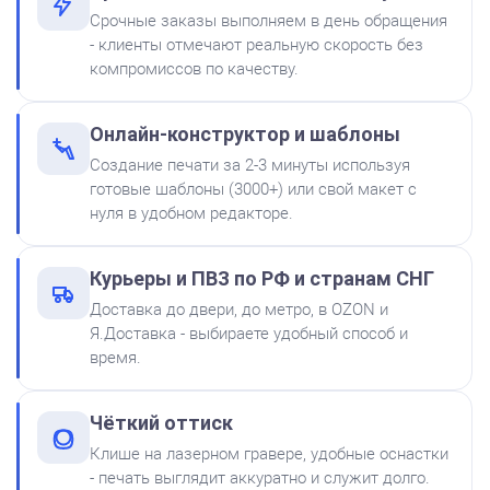
Штамп Просто супер! Но переделай
Срочные заказы выполняем в день обращения
Краска на водной основе
- клиенты отмечают реальную скорость без
Shiny S-62 КРАСНАЯ 28ml
Заказать
компромиссов по качеству.
300
Онлайн-конструктор и шаблоны
Создание печати за 2-3 минуты используя
готовые шаблоны (3000+) или свой макет с
нуля в удобном редакторе.
Штемпельная подушка
Курьеры и ПВЗ по РФ и странам СНГ
Shiny SP-2F 88х57мм
Доставка до двери, до метро, в OZON и
500
Я.Доставка - выбираете удобный способ и
время.
от 750
Штамп Одобрено. Ереси нет
Чёткий оттиск
Заказать
Клише на лазерном гравере, удобные оснастки
- печать выглядит аккуратно и служит долго.
Краска на водной основе