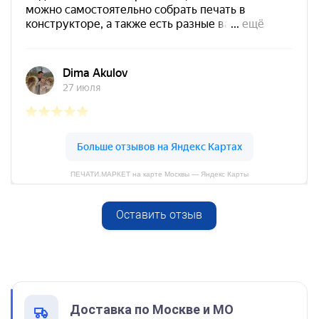
Штамп Идите вы в
Заказать
Спиртовая краска NORIS
25 мл
800
ПЕЧАТИ.МАРКЕТ на карте Москвы — Яндекс Карты
Оставить отзыв
Спиртовая краска NORIS
от 750
50 мл
Штамп Чё за бред?
1600
Заказать
Доставка по Москве и МО