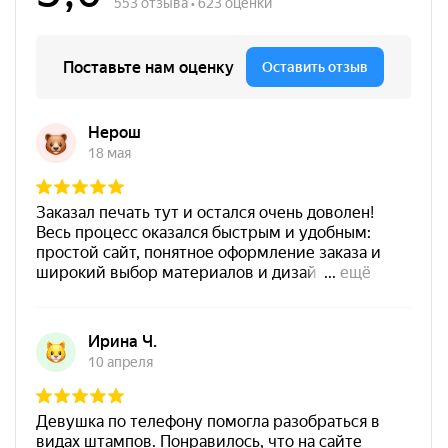
300
от 250
Печать Facepalm M
Штемпельная подушка
Заказать
Shiny SP-3F 110х70мм
700
Штемпельная подушка
Shiny SP-4F 178х128мм
1800
от 750