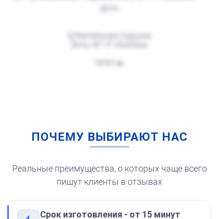
Штемпельная подушка
Shiny SP-1F 45х65мм
от 750
Штамп Все фигня. Переделать!
300
Заказать
ПОЧЕМУ ВЫБИРАЮТ НАС
Штемпельная подушка
для автоматической
печати
250
Реальные преимущества, о которых чаще всего
пишут клиенты в отзывах
Срок изготовления - от 15 минут
от 750