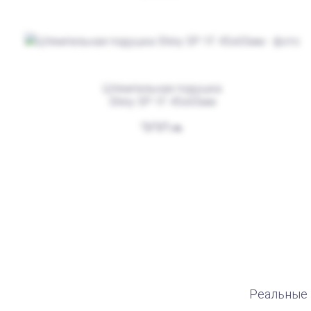
Штемпельная подушка
Shiny SP-1F 45х65мм
300
Штемпельная подушка для
автоматической печати
250
Реальные 