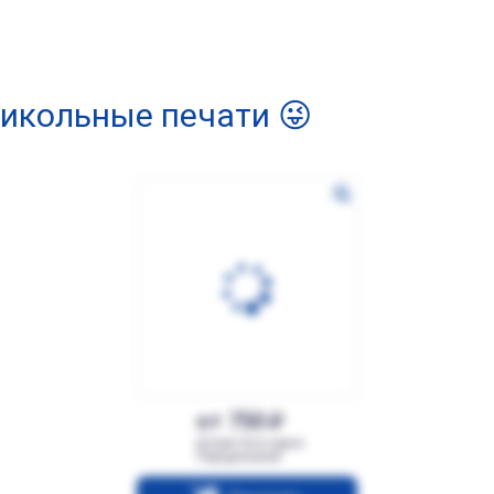
икольные печати 😜
от 750
Штамп Все херня.
Переделывай