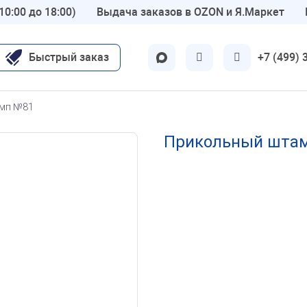
10:00 до 18:00)
Выдача заказов в OZON и Я.Маркет
Быстрый заказ
+7 (499) 
ские
Другие
амп №81
Для бухгалтерии
Прикольный штамп
вт
ОТК
нар
Шуточные 😜
олог
Детские
-гинеколог
по ГОСТу
молог
Флэш печати
р
Экслибрисы
тр
Латунные
ы