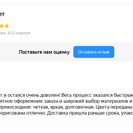
Заказать
от 750
Штамп Мудрый
начальник отправляет на
доработку!
Заказать