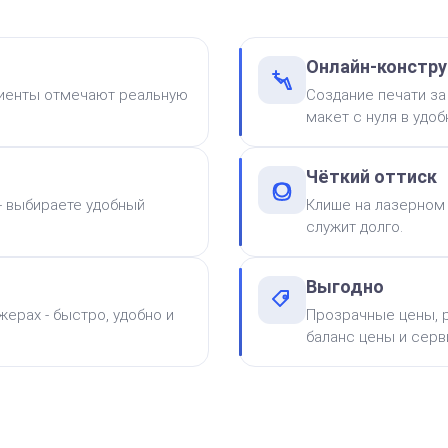
от 750
Онлайн-констру
Штамп Просто супер! Но
лиенты отмечают реальную
Создание печати за
переделай
макет с нуля в удо
Заказать
Чёткий оттиск
 - выбираете удобный
Клише на лазерном 
служит долго.
Выгодно
ерах - быстро, удобно и
Прозрачные цены, р
баланс цены и серв
от 750
Штамп Одобрено. Ереси
нет