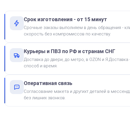
Срок изготовления - от 15 минут
Краска на водной основе
Срочные заказы выполняем в день обращения - к
Shiny S-62 КРАСНАЯ 28ml
скорость без компромиссов по качеству.
300
Курьеры и ПВЗ по РФ и странам СНГ
Доставка до двери, до метро, в OZON и Я.Доставка
способ и время.
Оперативная связь
Штемпельная подушка
Shiny SP-2F 88х57мм
Согласование макета и другихт деталей в мессендж
без лишних звонков.
500