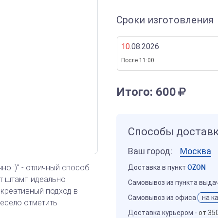
Сроки изготовления
10
.08.2026
После 11:00
Итого:
600
Способы достав
Ваш город:
Москва
о :)" - отличный способ
Доставка в пункт
OZON
т штамп идеально
Самовывоз из пункта выда
 креативный подход в
Самовывоз из офиса
на к
весело отметить
Доставка курьером -
от 35