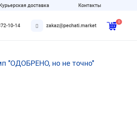
Курьерская доставка
Контакты
0
372-10-14
zakaz@pechati.market
Аксессуары
Для круглых печатей
 "ОДОБРЕНО, но не точно"
Для штампов
Подушки и краска
Онлайн печати
Конструктор печатей и
штампов