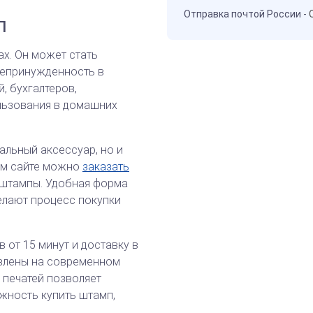
Отправка почтой России -
п
х. Он может стать
непринужденность в
, бухгалтеров,
ользования в домашних
альный аксессуар, но и
ем сайте можно
заказать
 штампы. Удобная форма
елают процесс покупки
 от 15 минут и доставку в
овлены на современном
 печатей позволяет
ожность купить штамп,