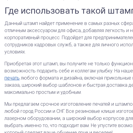
Где использовать такой штам
Данный штамп найдет применение в самых разных сфера
отличным аксессуаром для офиса, добавляя легкость и 
корпоративный процесс. Подойдет для предпринимателей
сотрудников кадровых служб, а также для личного исп
условиях.
Приобретая этот штамп, вы получите не только функцион
возможность подарить себе и коллегам улыбку. На наш
печать
любого формата и дизайна, включая прикольные
заказа, широкий выбор шаблонов и быстрая доставка д
максимально простым и удобным.
Мы предлагаем срочное изготовление печатей и штампов
любой город России и СНГ. Все резиновые клише изгот
лазерном оборудовании, а широкий выбор корпусов для
выбрать именно то, что подходит вам. Не упустите возм
который сделает ваше общение ярче и веселее!