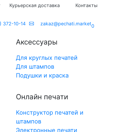
т
Курьерская доставка
Контакты
п "Одобрено! Ереси нет""
) 372-10-14
zakaz@pechati.market
0
Аксессуары
Для круглых печатей
Для штампов
Подушки и краска
Все
Онлайн печати
Конструктор печатей и
штампов
11.08.2026
Электронные печати
После 11:00