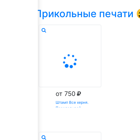
Р
тегории
Прикольные печати 
ерите похожий.
аза.
от 750
Штамп Все херня.
Переделывай
Заказать