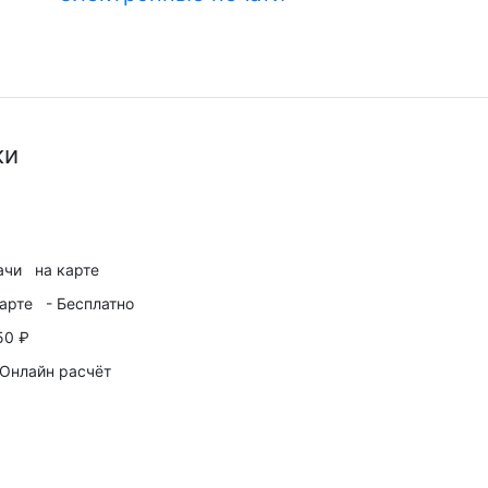
В корзину
ки
ачи
на карте
арте
-
Бесплатно
50 ₽
Онлайн расчёт