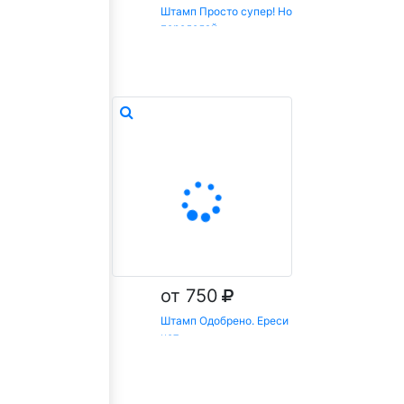
Штамп Просто супер! Но
переделай
Заказать
от 750
Штамп Одобрено. Ереси
нет
Заказать