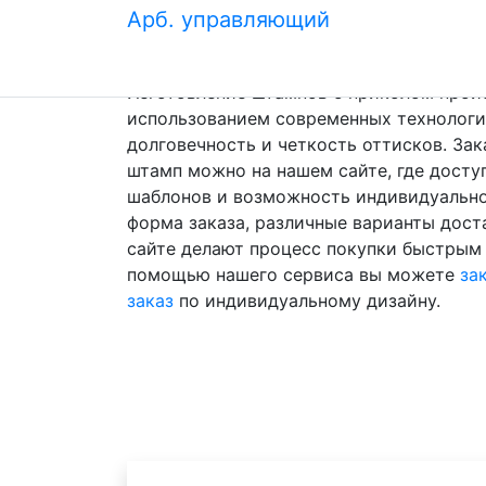
Арб. управляющий
подходит не только для делового общени
неофициальной, но дружеской атмосфер
Изготовление штампов с приколом прои
использованием современных технологий
долговечность и четкость оттисков. Зак
штамп можно на нашем сайте, где дост
шаблонов и возможность индивидуально
форма заказа, различные варианты доста
сайте делают процесс покупки быстрым
помощью нашего сервиса вы можете
за
заказ
по индивидуальному дизайну.