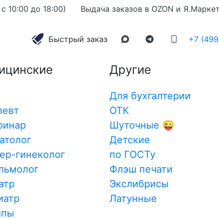
с 10:00 до 18:00)
Выдача заказов в OZON и Я.Марке
→
Прикольный штамп №28
Прикольный штам
алог
Быстрый заказ
+7 (499
ицинские
Другие
Смотреть видео
!» - это отличный
 подарить улыбку
п может быть полезен
Для бухгалтерии
тво юмора в рабочем
певт
ОТК
пользования на
ринар
Шуточные 😜
ли даже на удаленной
атолог
Детские
 дух.
ер-гинеколог
по ГОСТу
мущества
льмолог
Флэш печати
Сроки изготовления
пользоваться для
атр
Экслибрисы
качестве неформального
иатр
Латунные
н и юмористическое
10
.08.2026
мпы
инструментом, который
После 11:00