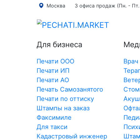
Москва
3 офиса продаж (Пн. - Пт. 
Главная
→
Штампы
→
Прикольные печати 😜
Кат
Для бизнеса
Мед
Прикольный штамп «Одобрено! Ереси нет
способ разнообразить рабочую рутину и
коллегам или подчиненным. Такой штам
Печати ООО
Врач
для руководителей, которые ценят чувс
Печати ИП
Тера
процессе. Он идеально подходит для ис
Печати АО
Вете
корпоративных мероприятиях, в офисе и
Печать Самозанятого
Стом
работе, помогая укреплять коллективный
Печати по оттиску
Акуш
Назначение и преи
Штампы на заказ
Офта
Штамп «Одобрено! Ереси нет!» может ис
Факсимиле
Педи
заверения различных документов или в 
Для такси
Псих
знака одобрения. Его лаконичный дизай
Кадастровый инженер
Шта
содержание делают его универсальным 