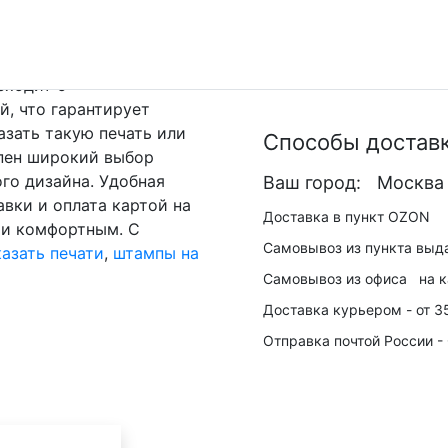
я, но и для создания
ы в коллективе.
Итого:
600
сходит с
, что гарантирует
азать такую печать или
Способы достав
упен широкий выбор
го дизайна. Удобная
Ваш город:
Москва
вки и оплата картой на
Доставка в пункт
OZON
 и комфортным. С
Самовывоз из пункта выд
казать печати
,
штампы на
Самовывоз из офиса
на к
Доставка курьером -
от 3
Отправка почтой России -