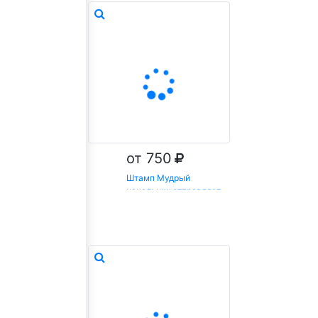
от 750
Штамп Мудрый
начальник отправляет
на доработку!
Заказать