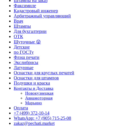
Штампы на заказ
Факсимиле
Кадастровый инженер
Арбитражный управляющий
Врач
Штампы
Для бухгалтерии
ОТК
Шуточные 😜
Детские
по ГОСТу
Флэш печати
Экслибрисы
Латунные
Оснастки для круглых печатей
Оснастки для штампов
Подушки и краска
Контакты и Доставка
Новокузнецкая
Авиамоторная
Марьино
Оплата
+7 (499) 372-10-14
WhatsApp: +7 (905) 715-25-08
zakaz@pechati.market