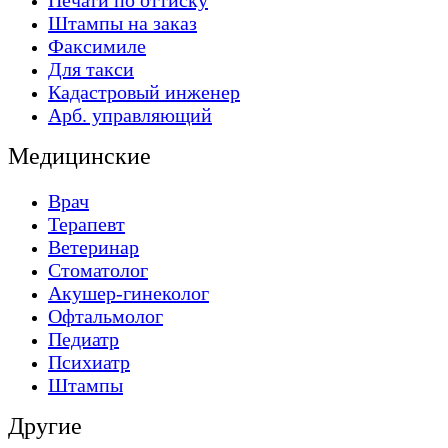
Печати по оттиску
Штампы на заказ
Факсимиле
Для такси
Кадастровый инженер
Арб. управляющий
Медицинские
Врач
Терапевт
Ветеринар
Стоматолог
Акушер-гинеколог
Офтальмолог
Педиатр
Психиатр
Штампы
Другие