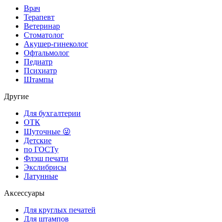
Врач
Терапевт
Ветеринар
Стоматолог
Акушер-гинеколог
Офтальмолог
Педиатр
Психиатр
Штампы
Другие
Для бухгалтерии
ОТК
Шуточные 😜
Детские
по ГОСТу
Флэш печати
Экслибрисы
Латунные
Аксессуары
Для круглых печатей
Для штампов