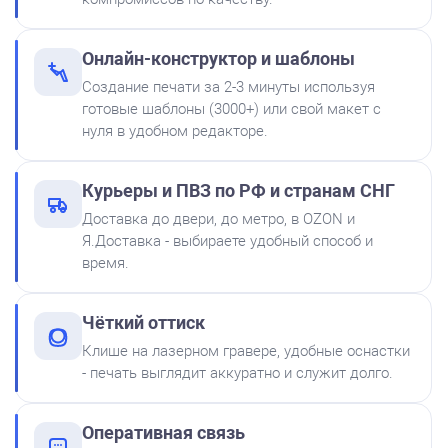
300
Онлайн-конструктор и шаблоны
Создание печати за 2-3 минуты используя
готовые шаблоны (3000+) или свой макет с
нуля в удобном редакторе.
Штемпельная подушка
Курьеры и ПВЗ по РФ и странам СНГ
Shiny SP-2F 88х57мм
Доставка до двери, до метро, в OZON и
500
Я.Доставка - выбираете удобный способ и
время.
от 750
Штамп Одобрено. Ереси нет
Чёткий оттиск
Заказать
Клише на лазерном гравере, удобные оснастки
- печать выглядит аккуратно и служит долго.
Краска на водной основе
Shiny S-61 ЧЕРНАЯ 28ml
300
Оперативная связь