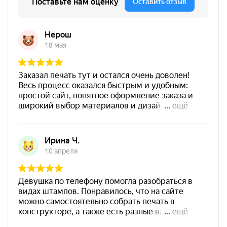
от 250
Печать Facepalm M
Штемпельная подушка
Заказать
Shiny SP-3F 110х70мм
700
Штемпельная подушка
Shiny SP-4F 178х128мм
1800
от 750
Штамп Идите вы в
Заказать