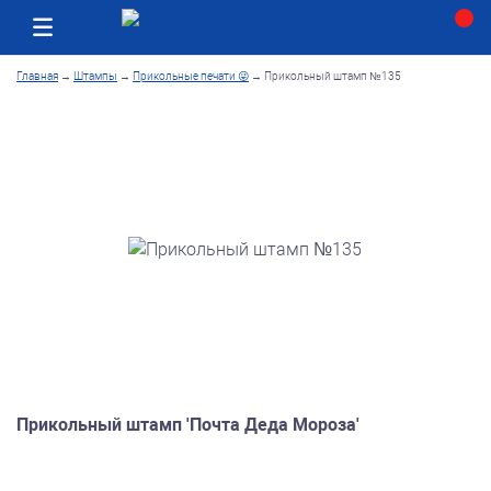
Москва
Как получить заказ
Главная
→
Штампы
→
Прикольные печати 😜
→
Прикольный штамп №135
Прикольный штамп 'Почта Деда Мороза'