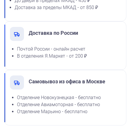
До двери в пределах МКАД - 450 ₽
Спиртовая краска NORIS
Доставка за пределы МКАД - от 850 ₽
флюоресцентная 25 мл
1100
Доставка по России
от 250
Почтой России - онлайн расчет
Печать Да будет так!
В отделения Я.Маркет - от 200 ₽
Заказать
Самовывоз из офиса в Москве
Отделение Новокузнецкая - бесплатно
Отделение Авиамоторная - бесплатно
Отделение Марьино - бесплатно