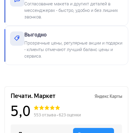
Согласование макета и другихт деталей в
мессенджерах - быстро, удобно и без лишних
звонков.
Выгодно
Краска на водной основе
Прозрачные цены, регулярные акции и подарки
Shiny S-65 ЗЕЛЕНАЯ 28ml
от 750
- клиенты отмечают лучший баланс цены и
Штамп Мудрый начальник отправляет на доработку!
300
сервиса.
Заказать
Краска на водной основе
Shiny S-64 ФИОЛЕТОВАЯ
28ml
300