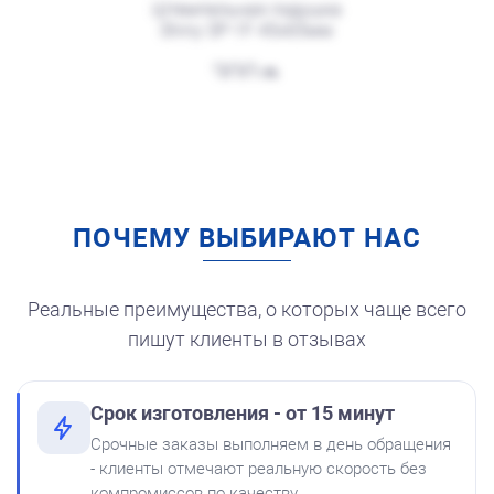
Штемпельная подушка
Shiny SP-1F 45х65мм
от 750
Штамп Все фигня. Переделать!
300
Заказать
ПОЧЕМУ ВЫБИРАЮТ НАС
Штемпельная подушка
для автоматической
печати
250
Реальные преимущества, о которых чаще всего
пишут клиенты в отзывах
Срок изготовления - от 15 минут
от 750
Штамп Просто супер! Но переделай
Срочные заказы выполняем в день обращения
Краска на водной основе
- клиенты отмечают реальную скорость без
Shiny S-62 КРАСНАЯ 28ml
Заказать
компромиссов по качеству.