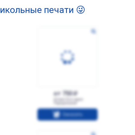
икольные печати 😜
от 750
Штамп Все херня.
Переделывай
Заказать