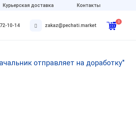
Курьерская доставка
Контакты
0
372-10-14
zakaz@pechati.market
Аксессуары
Для круглых печатей
чальник отправляет на доработку"
Для штампов
Подушки и краска
Онлайн печати
Конструктор печатей и
штампов