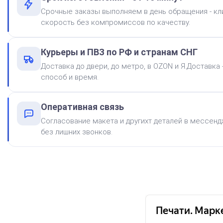
Краска на водной основе
Срочные заказы выполняем в день обращения - к
Shiny S-62 КРАСНАЯ 28ml
скорость без компромиссов по качеству.
300
Курьеры и ПВЗ по РФ и странам СНГ
Доставка до двери, до метро, в OZON и Я.Доставка
способ и время.
Оперативная связь
Штемпельная подушка
Shiny SP-2F 88х57мм
Согласование макета и другихт деталей в мессендж
без лишних звонков.
500
Краска на водной основе
Shiny S-61 ЧЕРНАЯ 28ml