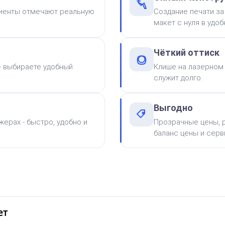
Штамп Просто супер! Но
лиенты отмечают реальную
Создание печати за
переделай
макет с нуля в удо
Заказать
Чёткий оттиск
 - выбираете удобный
Клише на лазерном 
служит долго.
Выгодно
ерах - быстро, удобно и
Прозрачные цены, р
баланс цены и серв
от 750
Штамп Одобрено. Ереси
нет
Заказать