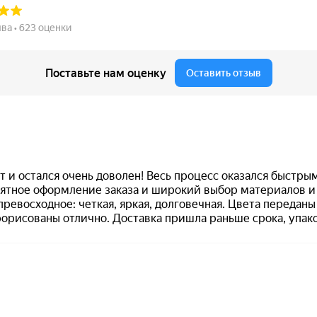
от 250
Печать Facepalm M
Заказать