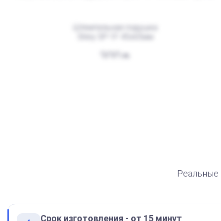
Штемпельная подушка
Shiny SP-1F 45х65мм
300
Штемпельная подушка для
автоматической печати
250
Реальные 
Срок изготовления - от 15 минут