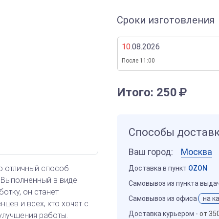
Сроки изготовления
10
.08.2026
После 11:00
Итого:
250
Способы достав
Ваш город:
Москва
то отличный способ
Доставка в пункт
OZON
 Выполненный в виде
Самовывоз из пункта выда
отку, он станет
Самовывоз из офиса
на к
цев и всех, кто хочет с
Доставка курьером -
от 35
улучшения работы.