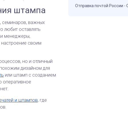
Отправка почтой России -
ния штампа
, семинаров, важных
то любит оставлять
 и менеджеры,
ь настроение своим
роцессов, но и отличный
с похожим дизайном для
ть
или штамп с созданием
то оперативное
нет.
ечатей и штампов
, где
ов.