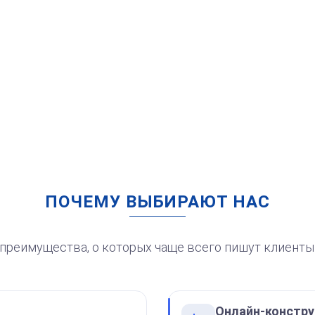
от 750
Штамп Все фигня.
Переделать!
Заказать
ПОЧЕМУ ВЫБИРАЮТ НАС
преимущества, о которых чаще всего пишут клиенты
от 750
Онлайн-констру