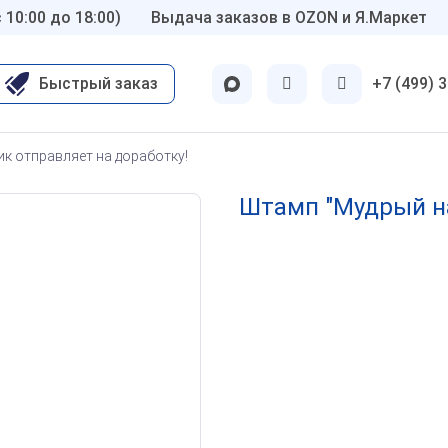
 10:00 до 18:00)
Выдача заказов в OZON и Я.Маркет
Быстрый заказ
+7 (499) 
ские
Другие
к отправляет на доработку!
Для бухгалтерии
Штамп "Мудрый на
вт
ОТК
нар
Шуточные 😜
олог
Детские
-гинеколог
по ГОСТу
молог
Флэш печати
р
Экслибрисы
тр
Латунные
ы