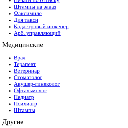
Печати по оттиску
Штампы на заказ
Факсимиле
Для такси
Кадастровый инженер
Арб. управляющий
Медицинские
Врач
Терапевт
Ветеринар
Стоматолог
Акушер-гинеколог
Офтальмолог
Педиатр
Психиатр
Штампы
Другие