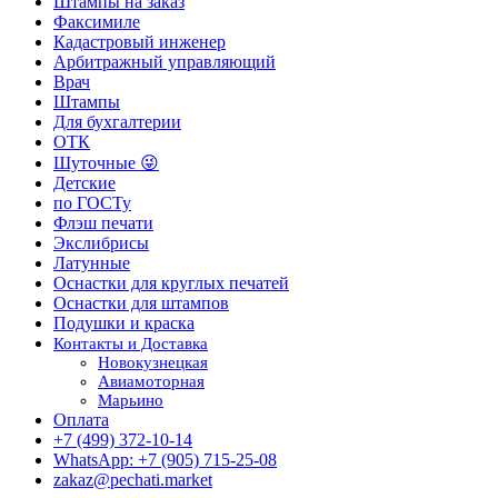
Штампы на заказ
Факсимиле
Кадастровый инженер
Арбитражный управляющий
Врач
Штампы
Для бухгалтерии
ОТК
Шуточные 😜
Детские
по ГОСТу
Флэш печати
Экслибрисы
Латунные
Оснастки для круглых печатей
Оснастки для штампов
Подушки и краска
Контакты и Доставка
Новокузнецкая
Авиамоторная
Марьино
Оплата
+7 (499) 372-10-14
WhatsApp: +7 (905) 715-25-08
zakaz@pechati.market