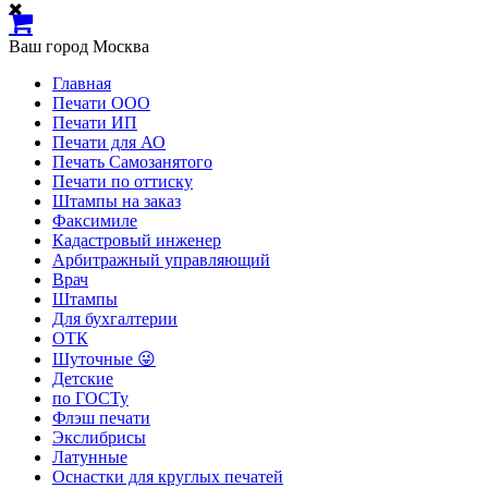
Ваш город
Москва
Главная
Печати ООО
Печати ИП
Печати для АО
Печать Самозанятого
Печати по оттиску
Штампы на заказ
Факсимиле
Кадастровый инженер
Арбитражный управляющий
Врач
Штампы
Для бухгалтерии
ОТК
Шуточные 😜
Детские
по ГОСТу
Флэш печати
Экслибрисы
Латунные
Оснастки для круглых печатей