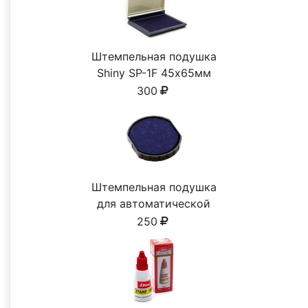
Штемпельная подушка
Shiny SP-1F 45х65мм
300
Штемпельная подушка
для автоматической
печати
250