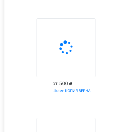
бухгалтерии
Сравните оттиск с вашей печатью и выберите
похожий.
Цена подставится в форму заказа.
от 500
Штамп КОПИЯ ВЕРНА
Заказать