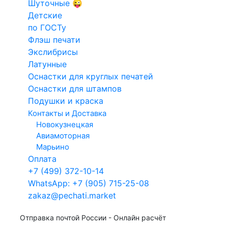
Шуточные 😜
на заказ
Конструкто
Сроки изготовления
Детские
Факсимиле
печатей и
по ГОСТу
Для такси
Сегодня
07.08.2026
штампов
Флэш печати
Кадастровый
После 11:00
После 13:00
Экслибрисы
Электронн
Латунные
инженер
печати
Оснастки для круглых печатей
Итого:
450
Арб.
В корзину
Оснастки для штампов
управляющий
Подушки и краска
Контакты и Доставка
Способы доставки
Новокузнецкая
Авиамоторная
Ваш город:
Москва
Марьино
Доставка в пункт
OZON
Оплата
Самовывоз из пункта выдачи
+7 (499) 372-10-14
на карте
WhatsApp: +7 (905) 715-25-08
Самовывоз из офиса
на карте
-
Бесплатно
zakaz@pechati.market
Доставка курьером -
от 350 ₽
Отправка почтой России -
Онлайн расчёт