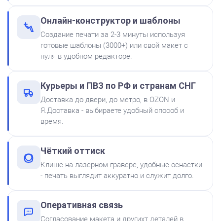
300
Онлайн-конструктор и шаблоны
Создание печати за 2-3 минуты используя
готовые шаблоны (3000+) или свой макет с
нуля в удобном редакторе.
Штемпельная подушка
Курьеры и ПВЗ по РФ и странам СНГ
Shiny SP-2F 88х57мм
Доставка до двери, до метро, в OZON и
500
Я.Доставка - выбираете удобный способ и
время.
от 250
Печать Молодец. для педагога
Чёткий оттиск
Заказать
Клише на лазерном гравере, удобные оснастки
- печать выглядит аккуратно и служит долго.
Краска на водной основе
Shiny S-61 ЧЕРНАЯ 28ml
300
Оперативная связь
Согласование макета и другихт деталей в