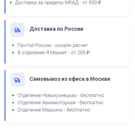
Доставка за пределы МКАД - от 850 ₽
флюоресцентная 25 мл
1100
Доставка по России
от 750
Почтой России - онлайн расчет
Штамп детский с тремя котятами
В отделения Я.Маркет - от 200 ₽
Заказать
Самовывоз из офиса в Москве
Отделение Новокузнецкая - бесплатно
Отделение Авиамоторная - бесплатно
Отделение Марьино - бесплатно