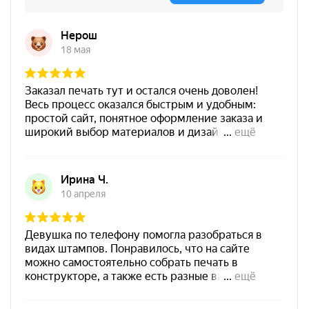
от 600
Печать для школьных оценок "Отлично" Акриловая печать
Штемпельная подушка
Заказать
Shiny SP-3F 110х70мм
700
Штемпельная подушка
Shiny SP-4F 178х128мм
1800
от 250
Печать Отлично! Ты молодец! для учителя
Заказать