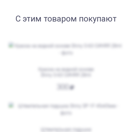
С этим товаром покупают
от 250
Печать Резиденция Деда Мороза
Заказать
Краска на водной основе
Shiny S-63 СИНЯЯ 28ml
300
Штемпельная подушка