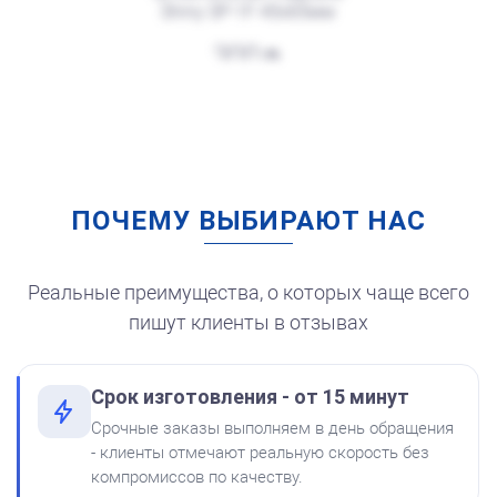
Shiny SP-1F 45х65мм
от 250
Печать Резиденция Деда Мороза (с посохом в руке)
300
Заказать
ПОЧЕМУ ВЫБИРАЮТ НАС
Штемпельная подушка
для автоматической
печати
250
Реальные преимущества, о которых чаще всего
пишут клиенты в отзывах
Срок изготовления - от 15 минут
от 250
Печать Резиденция Деда Мороза со Снегурочкой
Срочные заказы выполняем в день обращения
Краска на водной основе
- клиенты отмечают реальную скорость без
Shiny S-62 КРАСНАЯ 28ml
Заказать
компромиссов по качеству.