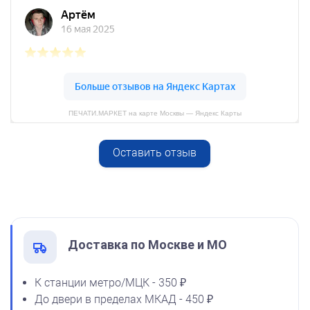
Спиртовая краска NORIS
25 мл
800
ПЕЧАТИ.МАРКЕТ на карте Москвы — Яндекс Карты
Оставить отзыв
Спиртовая краска NORIS
от 250
50 мл
Печать Старайся (с карандашом) - штамп оценочный для
педагога
1600
Заказать
Доставка по Москве и МО
К станции метро/МЦК - 350 ₽
До двери в пределах МКАД - 450 ₽
Спиртовая краска NORIS