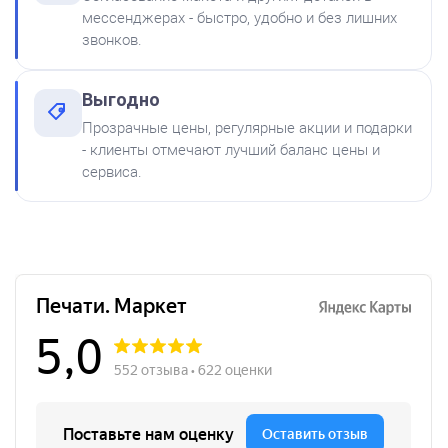
мессенджерах - быстро, удобно и без лишних
звонков.
Выгодно
Краска на водной основе
Прозрачные цены, регулярные акции и подарки
Shiny S-65 ЗЕЛЕНАЯ 28ml
от 250
- клиенты отмечают лучший баланс цены и
Печать детский Тасманский дьявол
300
сервиса.
Заказать
Краска на водной основе
Shiny S-64 ФИОЛЕТОВАЯ
28ml
300