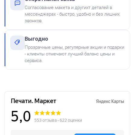
300
Согласование макета и другихт деталей в
мессенджерах - быстро, удобно и без лишних
звонков.
Выгодно
Краска на водной основе
Прозрачные цены, регулярные акции и подарки
Shiny S-65 ЗЕЛЕНАЯ 28ml
от 250
- клиенты отмечают лучший баланс цены и
Печать детский Тасманский дьявол
300
сервиса.
Заказать
Краска на водной основе
Shiny S-64 ФИОЛЕТОВАЯ
28ml
300