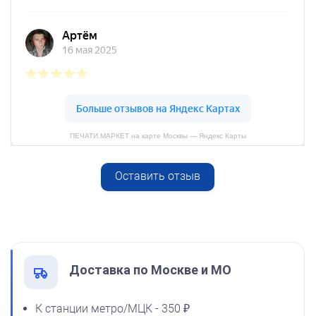
Заказать
Спиртовая краска NORIS
25 мл
800
ПЕЧАТИ.МАРКЕТ на карте Москвы — Яндекс Карты
Оставить отзыв
Спиртовая краска NORIS
от 250
50 мл
Печать Старайся (с карандашом) - штамп оценочный для
педагога
1600
Заказать
Доставка по Москве и МО
К станции метро/МЦК - 350 ₽