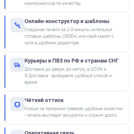
Заказать
компромиссов по качеству.
300
Онлайн-конструктор и шаблоны
Создание печати за 2-3 минуты используя
готовые шаблоны (3000+) или свой макет с
нуля в удобном редакторе.
Штемпельная подушка
Курьеры и ПВЗ по РФ и странам СНГ
Shiny SP-2F 88х57мм
Доставка до двери, до метро, в OZON и
500
Я.Доставка - выбираете удобный способ и
время.
от 250
Печать Резиденция Деда Мороза со Снегурочкой
Чёткий оттиск
Заказать
Клише на лазерном гравере, удобные оснастки
- печать выглядит аккуратно и служит долго.
Краска на водной основе
Shiny S-61 ЧЕРНАЯ 28ml
Оперативная связь