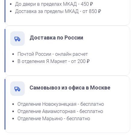
До двери в пределах МКАД - 450 ₽
Спиртовая краска NORIS
Доставка за пределы МКАД - от 850 ₽
флюоресцентная 25 мл
1100
Доставка по России
от 750
Почтой России - онлайн расчет
Штамп детский с тремя котятами
В отделения Я.Маркет - от 200 ₽
Заказать
Самовывоз из офиса в Москве
Отделение Новокузнецкая - бесплатно
Отделение Авиамоторная - бесплатно
Отделение Марьино - бесплатно