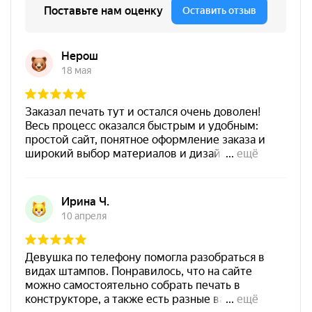
от 600
Печать для школьных оценок "Отлично" Акриловая печать
Штемпельная подушка
Заказать
Shiny SP-3F 110х70мм
700
Штемпельная подушка
Shiny SP-4F 178х128мм
1800
от 250
Печать Отлично! Ты молодец! для учителя