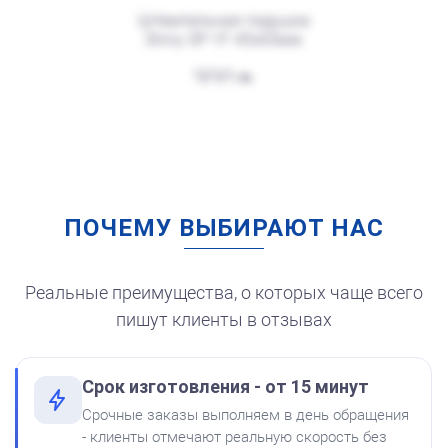
Штемпельная подушка
Shiny SP-1F 45х65мм
от 250
Печать Резиденция Деда Мороза
300
Заказать
ПОЧЕМУ ВЫБИРАЮТ НАС
Штемпельная подушка
для автоматической
печати
250
Реальные преимущества, о которых чаще всего
пишут клиенты в отзывах
Срок изготовления - от 15 минут
от 250
Печать Резиденция Деда Мороза (с посохом в руке)
Срочные заказы выполняем в день обращения
Краска на водной основе
- клиенты отмечают реальную скорость без
Shiny S-62 КРАСНАЯ 28ml