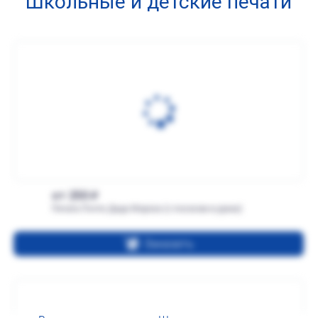
Школьные и детские печати
от 250
Печать Почта Деда Мороза (с посохом в руках)
Заказать