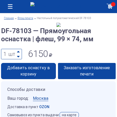
Москва
Как получить заказ
Главная
→
Флэш печати
→
Настольный полуавтоматический DF-78103
DF-78103 — Прямоугольная
оснастка | флеш, 99 × 74, мм
6150
1
шт
Добавить оснастку в
Заказать изготовление
корзину
печати
Способы доставки
Ваш город:
Москва
Доставка в пункт
OZON
Самовывоз из пункта выдачи
на карте