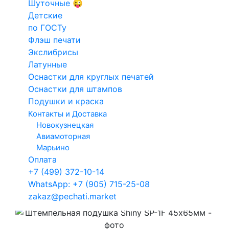
Шуточные 😜
Факсимиле
Конструкт
Доставка курьером -
от 350 ₽
Детские
Для такси
печатей и
по ГОСТу
Отправка почтой России -
Онлайн расчёт
Кадастровый
штампов
Флэш печати
инженер
Экслибрисы
Электронн
Латунные
Арб.
печати
Оснастки для круглых печатей
С этим товаром приобретают:
управляющий
Оснастки для штампов
Подушки и краска
Контакты и Доставка
Новокузнецкая
Авиамоторная
Марьино
Краска на водной
Оплата
основе Shiny S-63
+7 (499) 372-10-14
СИНЯЯ 28ml
300
WhatsApp: +7 (905) 715-25-08
zakaz@pechati.market