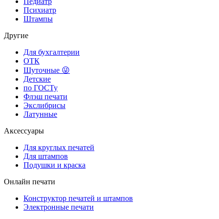
Педиатр
Психиатр
Штампы
Другие
Для бухгалтерии
ОТК
Шуточные 😜
Детские
по ГОСТу
Флэш печати
Экслибрисы
Латунные
Аксессуары
Для круглых печатей
Для штампов
Подушки и краска
Онлайн печати
Конструктор печатей и штампов
Электронные печати